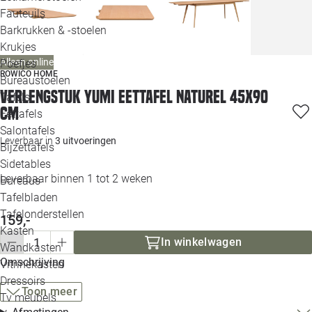
Loo
Fauteuils
Barkrukken & -stoelen
Krukjes
Loo
Alleen online
Poefjes
ROWICO HOME
Bureaustoelen
Loo
Verlengstuk Yumi eettafel naturel 45x90
Tafels
cm
Eettafels
Loo
Salontafels
Leverbaar in
3 uitvoeringen
Bijzettafels
Loo
Sidetables
Leverbaar binnen 1 tot 2 weken
Bureaus
Tafelbladen
Alle 
Tafelonderstellen
159,-
Kasten
In winkelwagen
Wandkasten
Omschrijving
Vitrinekasten
Dressoirs
Toon meer
Tv meubels