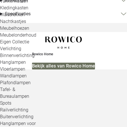
Afmetingen
Vakkenkasten
Kledingkasten
Specificaties
Wandrekken
Nachtkastjes
Meubelhoezen
Meubelonderhoud
Eigen Collectie
Verlichting
Rowico Home
Binnenverlichting
Hanglampen
Bekijk alles van Rowico Home
Vloerlampen
Wandlampen
Plafondlampen
Tafel- &
Bureaulampen
Spots
Railverlichting
Buitenverlichting
Hanglampen voor