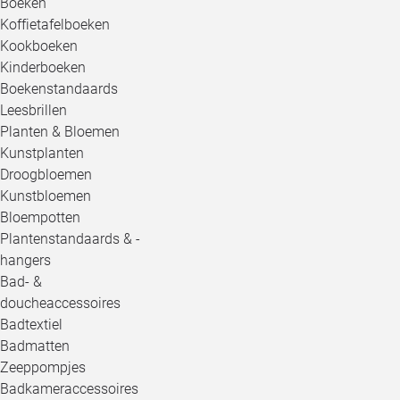
Boeken
Koffietafelboeken
Kookboeken
Kinderboeken
Boekenstandaards
Leesbrillen
Planten & Bloemen
Kunstplanten
Droogbloemen
Kunstbloemen
Bloempotten
Plantenstandaards & -
hangers
Bad- &
doucheaccessoires
Badtextiel
Badmatten
Zeeppompjes
Badkameraccessoires