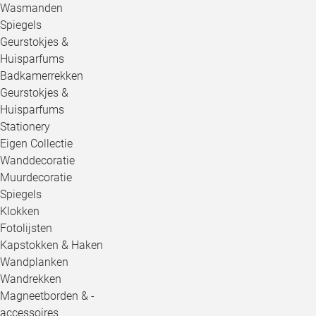
Wasmanden
Spiegels
Geurstokjes &
Huisparfums
Badkamerrekken
Geurstokjes &
Huisparfums
Stationery
Eigen Collectie
Wanddecoratie
Muurdecoratie
Spiegels
Klokken
Fotolijsten
Kapstokken & Haken
Wandplanken
Wandrekken
Magneetborden & -
accessoires