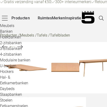
Gratis verzending vanaf €50
300+ interieurmerken
Retour
Producten
Ruimtes
Merken
Inspiratie
Meubels
Banken
Producten
/
Meubels
/
Tafels
/
Tafelbladen
Hoekbanken
Pagina
2-zitsbanken
3-zitsbanken
4-zitsbanken
Winke
Modulaire banken
U-banken
Klant
Hockers
Hal- &
Veelg
Eetkamerbanken
Daybeds
Openin
Slaapbanken
Loo
Stoelen
Eetkamerstoelen