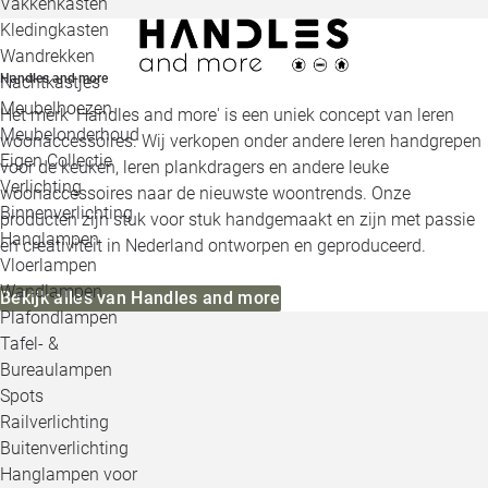
Vakkenkasten
Kledingkasten
Wandrekken
Handles and more
Nachtkastjes
Meubelhoezen
Het merk 'Handles and more' is een uniek concept van leren
Meubelonderhoud
woonaccessoires. Wij verkopen onder andere leren handgrepen
Eigen Collectie
voor de keuken, leren plankdragers en andere leuke
Verlichting
woonaccessoires naar de nieuwste woontrends. Onze
Binnenverlichting
producten zijn stuk voor stuk handgemaakt en zijn met passie
Hanglampen
en creativiteit in Nederland ontworpen en geproduceerd.
Vloerlampen
Wandlampen
Bekijk alles van Handles and more
Plafondlampen
Tafel- &
Bureaulampen
Spots
Railverlichting
Buitenverlichting
Hanglampen voor