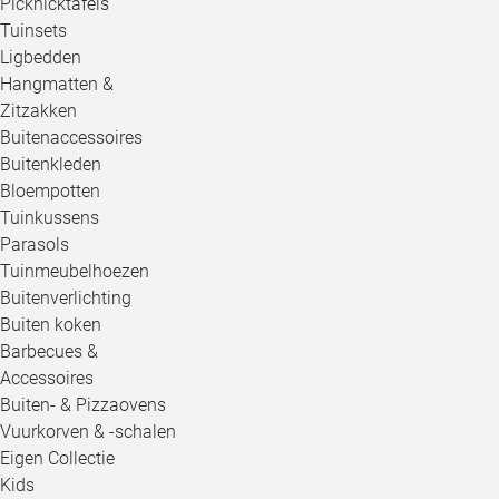
Picknicktafels
Tuinsets
Ligbedden
Hangmatten &
Zitzakken
Buitenaccessoires
Buitenkleden
Bloempotten
Tuinkussens
Parasols
Tuinmeubelhoezen
Buitenverlichting
Buiten koken
Barbecues &
Accessoires
Buiten- & Pizzaovens
Vuurkorven & -schalen
Eigen Collectie
Kids