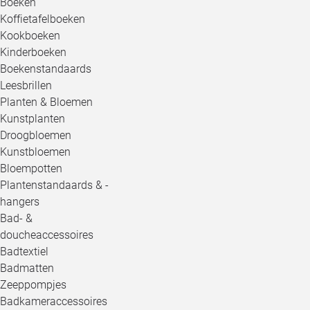
Boeken
Koffietafelboeken
Kookboeken
Kinderboeken
Boekenstandaards
Leesbrillen
Planten & Bloemen
Kunstplanten
Droogbloemen
Kunstbloemen
Bloempotten
Plantenstandaards & -
hangers
Bad- &
doucheaccessoires
Badtextiel
Badmatten
Zeeppompjes
Badkameraccessoires