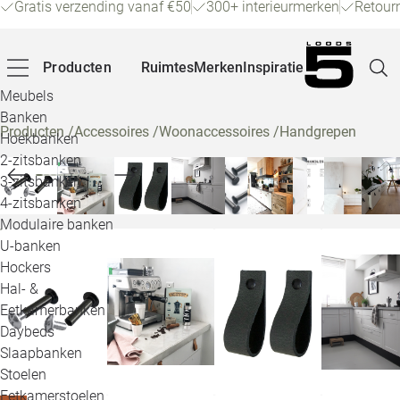
Gratis verzending vanaf €50
300+ interieurmerken
Retour
Producten
Ruimtes
Merken
Inspiratie
Meubels
Banken
Producten
/
Accessoires
/
Woonaccessoires
/
Handgrepen
Hoekbanken
Pagina
2-zitsbanken
3-zitsbanken
4-zitsbanken
Winke
Modulaire banken
U-banken
Klant
Hockers
Hal- &
Veelg
Eetkamerbanken
Daybeds
Openin
Slaapbanken
Loo
Stoelen
Eetkamerstoelen