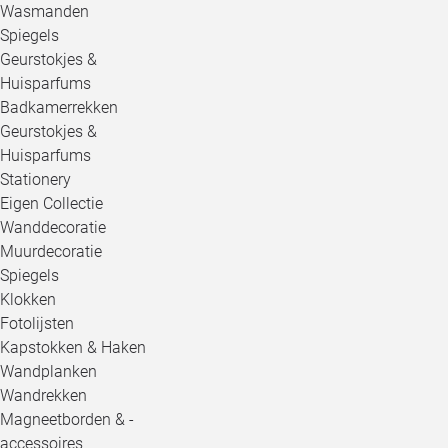
Wasmanden
Spiegels
Geurstokjes &
Huisparfums
Badkamerrekken
Geurstokjes &
Huisparfums
Stationery
Eigen Collectie
Wanddecoratie
Muurdecoratie
Spiegels
Klokken
Fotolijsten
Kapstokken & Haken
Wandplanken
Wandrekken
Magneetborden & -
accessoires