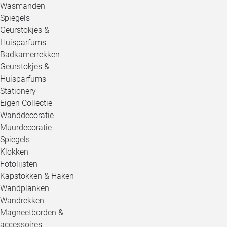
Wasmanden
Spiegels
Geurstokjes &
Huisparfums
Badkamerrekken
Geurstokjes &
Huisparfums
Stationery
Eigen Collectie
Wanddecoratie
Muurdecoratie
Spiegels
Klokken
Fotolijsten
Kapstokken & Haken
Wandplanken
Wandrekken
Magneetborden & -
accessoires