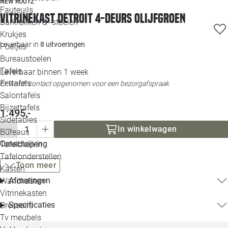
NEW ROUTZ
Loo
Fauteuils
Vitrinekast Detroit 4-deurs olijfgroen
Barkrukken & -stoelen
Krukjes
Loo
Leverbaar in
8 uitvoeringen
Poefjes
Bureaustoelen
Loo
Tafels
Leverbaar binnen 1 week
Eettafels
Er wordt contact opgenomen voor een bezorgafspraak
Loo
Salontafels
Bijzettafels
1.495,-
Loo
Sidetables
In winkelwagen
Bureaus
Omschrijving
Tafelbladen
Alle 
Tafelonderstellen
Toon meer
Kasten
Afmetingen
Wandkasten
Vitrinekasten
Specificaties
Dressoirs
Tv meubels