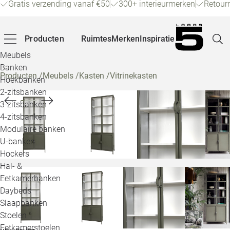
Gratis verzending vanaf €50
300+ interieurmerken
Retour
Producten
Ruimtes
Merken
Inspiratie
Meubels
Banken
Producten
/
Meubels
/
Kasten
/
Vitrinekasten
Hoekbanken
Pagina
2-zitsbanken
3-zitsbanken
4-zitsbanken
Winke
Modulaire banken
U-banken
Klant
Hockers
Hal- &
Veelg
Eetkamerbanken
Daybeds
Openin
Slaapbanken
Loo
Stoelen
Eetkamerstoelen