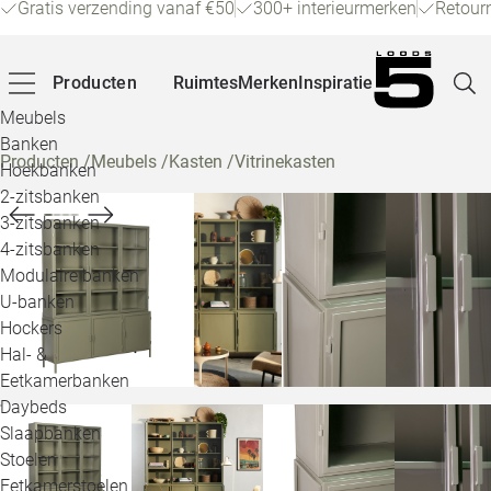
Gratis verzending vanaf €50
300+ interieurmerken
Retour
Producten
Ruimtes
Merken
Inspiratie
Meubels
Banken
Producten
/
Meubels
/
Kasten
/
Vitrinekasten
Hoekbanken
Pagina
2-zitsbanken
3-zitsbanken
4-zitsbanken
Winke
Modulaire banken
U-banken
Klant
Hockers
Hal- &
Veelg
Eetkamerbanken
Daybeds
Openin
Slaapbanken
Loo
Stoelen
Eetkamerstoelen