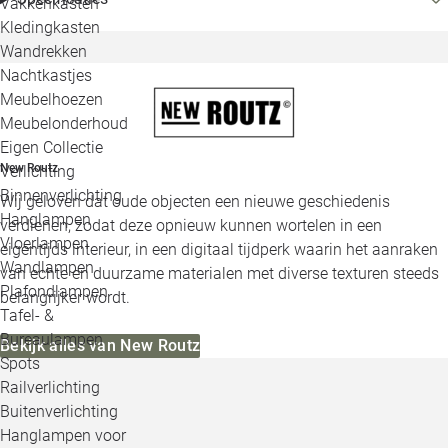
Vakkenkasten
Kledingkasten
Wandrekken
Nachtkastjes
Meubelhoezen
Meubelonderhoud
Eigen Collectie
New Routz
Verlichting
Binnenverlichting
Wij geloven dat oude objecten een nieuwe geschiedenis
Hanglampen
verdienen, zodat deze opnieuw kunnen wortelen in een
Vloerlampen
eigentijds interieur, in een digitaal tijdperk waarin het aanraken
Wandlampen
van echte en duurzame materialen met diverse texturen steeds
Plafondlampen
belangrijker wordt.
Tafel- &
Bureaulampen
Bekijk alles van New Routz
Spots
Railverlichting
Buitenverlichting
Hanglampen voor