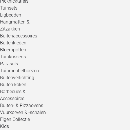
Picknicktafels
Tuinsets
Ligbedden
Hangmatten &
Zitzakken
Buitenaccessoires
Buitenkleden
Bloempotten
Tuinkussens
Parasols
Tuinmeubelhoezen
Buitenverlichting
Buiten koken
Barbecues &
Accessoires
Buiten- & Pizzaovens
Vuurkorven & -schalen
Eigen Collectie
Kids