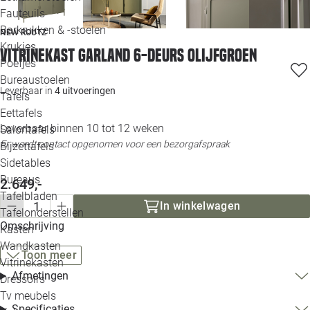
Loo
Fauteuils
Barkrukken & -stoelen
NEW ROUTZ
Krukjes
Loo
Vitrinekast Garland 6-deurs olijfgroen
Poefjes
Bureaustoelen
Loo
Leverbaar in
4 uitvoeringen
Tafels
Eettafels
Loo
Leverbaar binnen 10 tot 12 weken
Salontafels
Er wordt contact opgenomen voor een bezorgafspraak
Bijzettafels
Loo
Sidetables
Bureaus
2.649,-
Tafelbladen
Alle 
In winkelwagen
Tafelonderstellen
Omschrijving
Kasten
Wandkasten
Toon meer
Vitrinekasten
Afmetingen
Dressoirs
Tv meubels
Specificaties