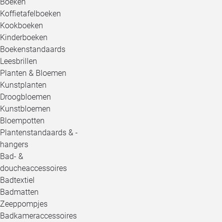
Boeken
Koffietafelboeken
Kookboeken
Kinderboeken
Boekenstandaards
Leesbrillen
Planten & Bloemen
Kunstplanten
Droogbloemen
Kunstbloemen
Bloempotten
Plantenstandaards & -
hangers
Bad- &
doucheaccessoires
Badtextiel
Badmatten
Zeeppompjes
Badkameraccessoires