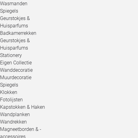
Wasmanden
Spiegels
Geurstokjes &
Huisparfums
Badkamerrekken
Geurstokjes &
Huisparfums
Stationery
Eigen Collectie
Wanddecoratie
Muurdecoratie
Spiegels
Klokken
Fotolijsten
Kapstokken & Haken
Wandplanken
Wandrekken
Magneetborden & -
accessoires