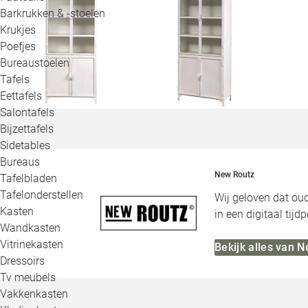
Barkrukken & -stoelen
Krukjes
Poefjes
Bureaustoelen
Tafels
Eettafels
Salontafels
Bijzettafels
Sidetables
Bureaus
New Routz
Tafelbladen
Tafelonderstellen
Wij geloven dat oud
Kasten
in een digitaal tij
Wandkasten
Vitrinekasten
Bekijk alles van 
Dressoirs
Tv meubels
Vakkenkasten