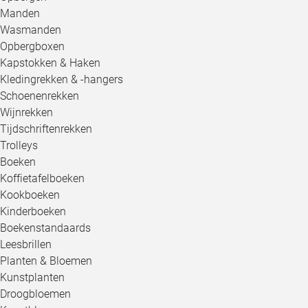
Manden
Wasmanden
Opbergboxen
Kapstokken & Haken
Kledingrekken & -hangers
Schoenenrekken
Wijnrekken
Tijdschriftenrekken
Trolleys
Boeken
Koffietafelboeken
Kookboeken
Kinderboeken
Boekenstandaards
Leesbrillen
Planten & Bloemen
Kunstplanten
Droogbloemen