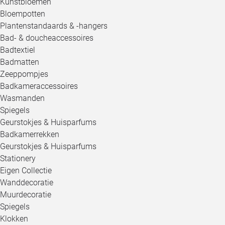
Kunstbloemen
Bloempotten
Plantenstandaards & -hangers
Bad- & doucheaccessoires
Badtextiel
Badmatten
Zeeppompjes
Badkameraccessoires
Wasmanden
Spiegels
Geurstokjes & Huisparfums
Badkamerrekken
Geurstokjes & Huisparfums
Stationery
Eigen Collectie
Wanddecoratie
Muurdecoratie
Spiegels
Klokken