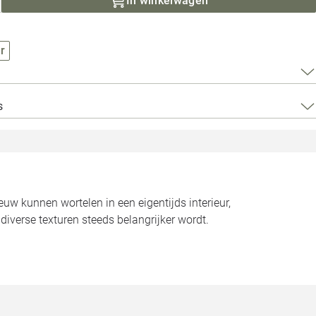
In winkelwagen
Loods 5 Za
Loods 5 Gara
r
Alle openingst
s
w kunnen wortelen in een eigentijds interieur,
diverse texturen steeds belangrijker wordt.