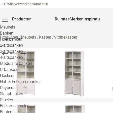
Gratis verzending vanaf €50
Producten
Ruimtes
Merken
Inspiratie
Meubels
Banken
Producten
/
Meubels
/
Kasten
/
Vitrinekasten
Hoekbanken
2-zitsbanken
3-zitsbanken
4-zitsbanken
Modulaire banken
U-banken
Hockers
Hal- & Eetkamerbanken
Daybeds
Slaapbanken
Stoelen
Eetkamerstoelen
Fauteuils