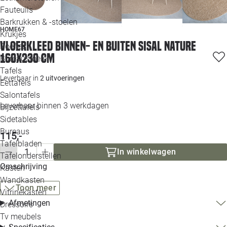
Loo
Fauteuils
Barkrukken & -stoelen
HOME67
Krukjes
Loo
Vloerkleed binnen- en Buiten Sisal nature
Poefjes
160x230 cm
Bureaustoelen
Loo
Tafels
Leverbaar in
2 uitvoeringen
Eettafels
Loo
Salontafels
Leverbaar binnen 3 werkdagen
Bijzettafels
Loo
Sidetables
(out
Bureaus
115,-
Tafelbladen
Alle 
In winkelwagen
Tafelonderstellen
Omschrijving
Kasten
Wandkasten
Toon meer
Vitrinekasten
Afmetingen
Dressoirs
Tv meubels