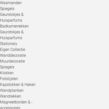
Wasmanden
Spiegels
Geurstokjes &
Huisparfums
Badkamerrekken
Geurstokjes &
Huisparfums
Stationery
Eigen Collectie
Wanddecoratie
Muurdecoratie
Spiegels
Klokken
Fotolijsten
Kapstokken & Haken
Wandplanken
Wandrekken
Magneetborden & -
accessoires