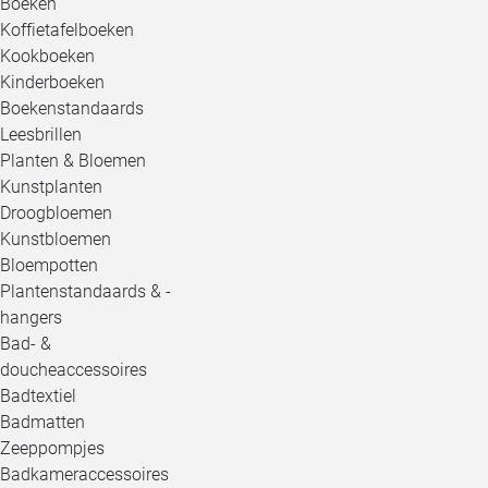
Boeken
Koffietafelboeken
Kookboeken
Kinderboeken
Boekenstandaards
Leesbrillen
Planten & Bloemen
Kunstplanten
Droogbloemen
Kunstbloemen
Bloempotten
Plantenstandaards & -
hangers
Bad- &
doucheaccessoires
Badtextiel
Badmatten
Zeeppompjes
Badkameraccessoires