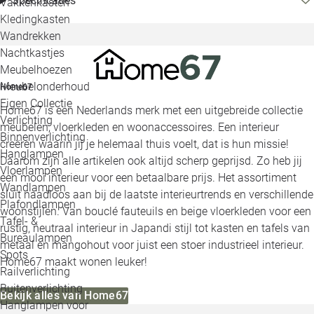
Specificaties
Vakkenkasten
Kledingkasten
Wandrekken
Nachtkastjes
Meubelhoezen
Meubelonderhoud
Home67
Eigen Collectie
Home67 is een Nederlands merk met een uitgebreide collectie
Verlichting
meubelen, vloerkleden en woonaccessoires. Een interieur
Binnenverlichting
creëren waarin jij je helemaal thuis voelt, dat is hun missie!
Hanglampen
Daarom zijn alle artikelen ook altijd scherp geprijsd. Zo heb jij
Vloerlampen
een mooi interieur voor een betaalbare prijs. Het assortiment
Wandlampen
sluit naadloos aan bij de laatste interieurtrends en verschillende
Plafondlampen
woonstijlen. Van bouclé fauteuils en beige vloerkleden voor een
Tafel- &
rustig, neutraal interieur in Japandi stijl tot kasten en tafels van
Bureaulampen
metaal en mangohout voor juist een stoer industrieel interieur.
Spots
Home67 maakt wonen leuker!
Railverlichting
Buitenverlichting
Bekijk alles van Home67
Hanglampen voor