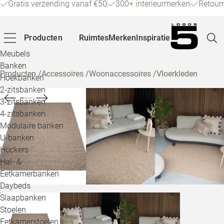
Gratis verzending vanaf €50
300+ interieurmerken
Retour
Producten
Ruimtes
Merken
Inspiratie
Meubels
Banken
Producten
/
Accessoires
/
Woonaccessoires
/
Vloerkleden
Hoekbanken
Pagina
2-zitsbanken
3-zitsbanken
4-zitsbanken
Winke
Modulaire banken
U-banken
Klant
Hockers
Hal- &
Veelg
Eetkamerbanken
Daybeds
Openin
Slaapbanken
Loo
Stoelen
Eetkamerstoelen