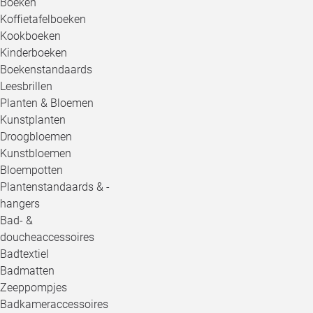
Boeken
Koffietafelboeken
Kookboeken
Kinderboeken
Boekenstandaards
Leesbrillen
Planten & Bloemen
Kunstplanten
Droogbloemen
Kunstbloemen
Bloempotten
Plantenstandaards & -
hangers
Bad- &
doucheaccessoires
Badtextiel
Badmatten
Zeeppompjes
Badkameraccessoires