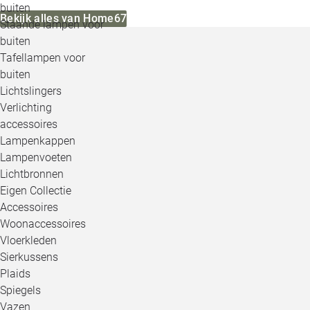
buiten
Bekijk alles van Home67
Staande lampen voor
buiten
Tafellampen voor
buiten
Lichtslingers
Verlichting
accessoires
Lampenkappen
Lampenvoeten
Lichtbronnen
Eigen Collectie
Accessoires
Woonaccessoires
Vloerkleden
Sierkussens
Plaids
Spiegels
Vazen