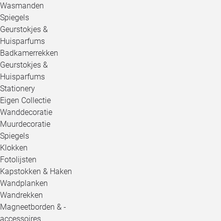
Wasmanden
Spiegels
Geurstokjes &
Huisparfums
Badkamerrekken
Geurstokjes &
Huisparfums
Stationery
Eigen Collectie
Wanddecoratie
Muurdecoratie
Spiegels
Klokken
Fotolijsten
Kapstokken & Haken
Wandplanken
Wandrekken
Magneetborden & -
accessoires