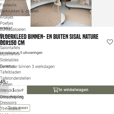
Loo
Fauteuils
Barkrukken & -stoelen
Krukjes
Loo
Poefjes
HOME67
Bureaustoelen
Loo
Vloerkleed binnen- en buiten sisal nature
Tafels
80x150 cm
Eettafels
Loo
Salontafels
Leverbaar in
5 uitvoeringen
Bijzettafels
Loo
Sidetables
Bureaus
Leverbaar binnen 3 werkdagen
Tafelbladen
Alle 
Tafelonderstellen
45,-
Kasten
In winkelwagen
Wandkasten
Vitrinekasten
Omschrijving
Dressoirs
Toon meer
Tv meubels