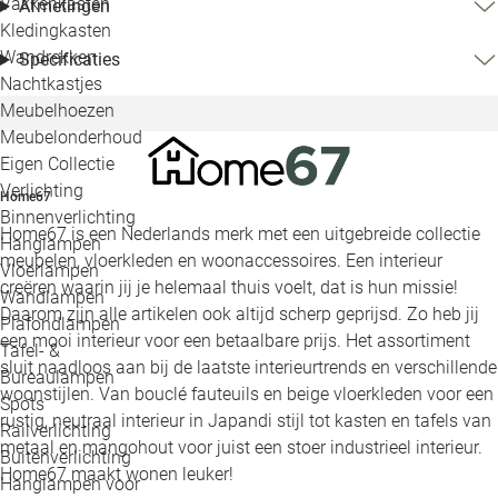
Vakkenkasten
Afmetingen
Kledingkasten
Wandrekken
Specificaties
Nachtkastjes
Meubelhoezen
Meubelonderhoud
Eigen Collectie
Verlichting
Home67
Binnenverlichting
Home67 is een Nederlands merk met een uitgebreide collectie
Hanglampen
meubelen, vloerkleden en woonaccessoires. Een interieur
Vloerlampen
creëren waarin jij je helemaal thuis voelt, dat is hun missie!
Wandlampen
Daarom zijn alle artikelen ook altijd scherp geprijsd. Zo heb jij
Plafondlampen
een mooi interieur voor een betaalbare prijs. Het assortiment
Tafel- &
sluit naadloos aan bij de laatste interieurtrends en verschillende
Bureaulampen
woonstijlen. Van bouclé fauteuils en beige vloerkleden voor een
Spots
rustig, neutraal interieur in Japandi stijl tot kasten en tafels van
Railverlichting
metaal en mangohout voor juist een stoer industrieel interieur.
Buitenverlichting
Home67 maakt wonen leuker!
Hanglampen voor