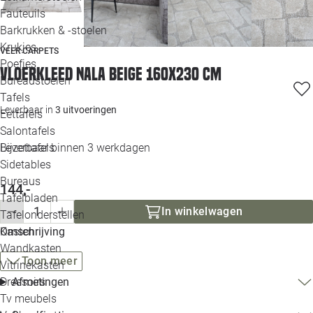
Loo
Fauteuils
Barkrukken & -stoelen
Krukjes
Loo
VEER CARPETS
Poefjes
Vloerkleed Nala beige 160x230 cm
Bureaustoelen
Loo
Tafels
Leverbaar in
3 uitvoeringen
Eettafels
Loo
Salontafels
Leverbaar binnen 3 werkdagen
Bijzettafels
Loo
Sidetables
Bureaus
144,-
Tafelbladen
Alle 
In winkelwagen
Tafelonderstellen
Omschrijving
Kasten
Wandkasten
Toon meer
Vitrinekasten
Afmetingen
Dressoirs
Tv meubels