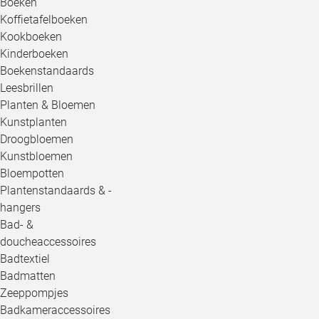
Boeken
Koffietafelboeken
Kookboeken
Kinderboeken
Boekenstandaards
Leesbrillen
Planten & Bloemen
Kunstplanten
Droogbloemen
Kunstbloemen
Bloempotten
Plantenstandaards & -
hangers
Bad- &
doucheaccessoires
Badtextiel
Badmatten
Zeeppompjes
Badkameraccessoires