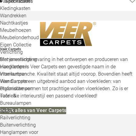
Specificaties
Vakkenkasten
Kledingkasten
Wandrekken
Nachtkastjes
Meubelhoezen
Meubelonderhoud
Eigen Collectie
Veer Carpets
Verlichting
Binnenverlichting
Met jarenlange ervaring in het ontwerpen en produceren van
Hanglampen
vloerkleden is Veer Carpets een gevestigde naam in de
Vloerlampen
interieurbranche. Kwaliteit staat altijd voorop. Bovendien heeft
Wandlampen
Veer Carpets een uitgebreid aanbod aan vloerkleden: van
Plafondlampen
organische vormen tot prachtige wollen vloerkleden. Zo is er
Tafel- &
voor elke interieurstijl een passend vloerkleed!
Bureaulampen
Spots
Bekijk alles van Veer Carpets
Railverlichting
Buitenverlichting
Hanglampen voor