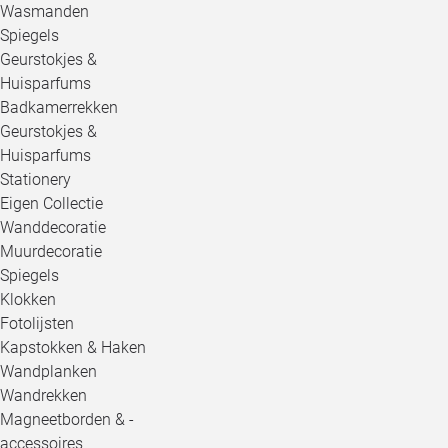
Wasmanden
Spiegels
Geurstokjes &
Huisparfums
Badkamerrekken
Geurstokjes &
Huisparfums
Stationery
Eigen Collectie
Wanddecoratie
Muurdecoratie
Spiegels
Klokken
Fotolijsten
Kapstokken & Haken
Wandplanken
Wandrekken
Magneetborden & -
accessoires