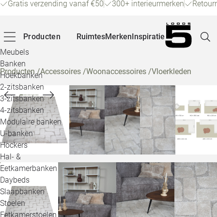
Gratis verzending vanaf €50
300+ interieurmerken
Retour
Producten
Ruimtes
Merken
Inspiratie
Meubels
Banken
Producten
/
Accessoires
/
Woonaccessoires
/
Vloerkleden
Hoekbanken
Pagina
2-zitsbanken
3-zitsbanken
4-zitsbanken
Winke
Modulaire banken
U-banken
Klant
Hockers
Hal- &
Veelg
Eetkamerbanken
Daybeds
Openin
Slaapbanken
Loo
Stoelen
Eetkamerstoelen