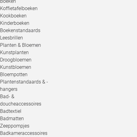
Boeken
Koffietafelboeken
Kookboeken
Kinderboeken
Boekenstandaards
Leesbrillen
Planten & Bloemen
Kunstplanten
Droogbloemen
Kunstbloemen
Bloempotten
Plantenstandaards & -
hangers
Bad- &
doucheaccessoires
Badtextiel
Badmatten
Zeeppompjes
Badkameraccessoires