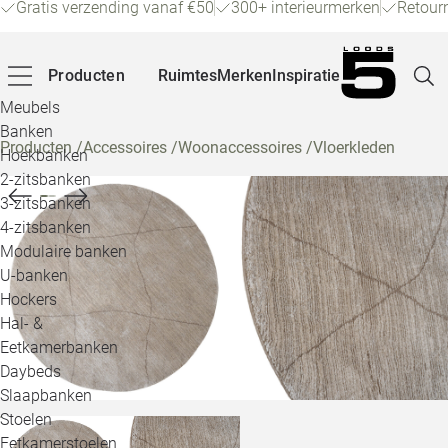
Gratis verzending vanaf €50
300+ interieurmerken
Retour
Producten
Ruimtes
Merken
Inspiratie
Meubels
Banken
Producten
/
Accessoires
/
Woonaccessoires
/
Vloerkleden
Hoekbanken
Pagina
2-zitsbanken
3-zitsbanken
4-zitsbanken
Winke
Modulaire banken
U-banken
Klant
Hockers
Hal- &
Veelg
Eetkamerbanken
Daybeds
Openin
Slaapbanken
Loo
Stoelen
Eetkamerstoelen