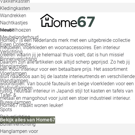
Vakkenkasten
Kledingkasten
Wandrekken
Nachtkastjes
Meubelhoezen
Home67
Meubelonderhoud
Home67 is een Nederlands merk met een uitgebreide collectie
Eigen Collectie
meubelen, vloerkleden en woonaccessoires. Een interieur
Verlichting
creëren waarin jij je helemaal thuis voelt, dat is hun missie!
Binnenverlichting
Daarom zijn alle artikelen ook altijd scherp geprijsd. Zo heb jij
Hanglampen
een mooi interieur voor een betaalbare prijs. Het assortiment
Vloerlampen
sluit naadloos aan bij de laatste interieurtrends en verschillende
Wandlampen
woonstijlen. Van bouclé fauteuils en beige vloerkleden voor een
Plafondlampen
rustig, neutraal interieur in Japandi stijl tot kasten en tafels van
Tafel- &
metaal en mangohout voor juist een stoer industrieel interieur.
Bureaulampen
Home67 maakt wonen leuker!
Spots
Railverlichting
Bekijk alles van Home67
Buitenverlichting
Hanglampen voor