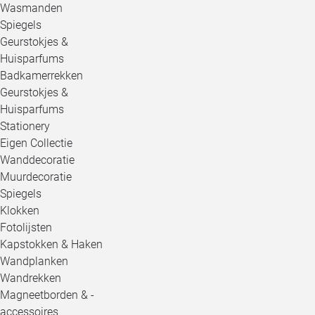
Wasmanden
Spiegels
Geurstokjes &
Huisparfums
Badkamerrekken
Geurstokjes &
Huisparfums
Stationery
Eigen Collectie
Wanddecoratie
Muurdecoratie
Spiegels
Klokken
Fotolijsten
Kapstokken & Haken
Wandplanken
Wandrekken
Magneetborden & -
accessoires