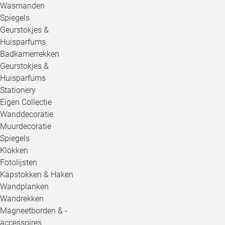
Wasmanden
Spiegels
Geurstokjes &
Huisparfums
Badkamerrekken
Geurstokjes &
Huisparfums
Stationery
Eigen Collectie
Wanddecoratie
Muurdecoratie
Spiegels
Klokken
Fotolijsten
Kapstokken & Haken
Wandplanken
Wandrekken
Magneetborden & -
accessoires