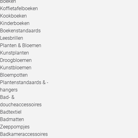
Boeken
Koffietafelboeken
Kookboeken
Kinderboeken
Boekenstandaards
Leesbrillen
Planten & Bloemen
Kunstplanten
Droogbloemen
Kunstbloemen
Bloempotten
Plantenstandaards & -
hangers
Bad- &
doucheaccessoires
Badtextiel
Badmatten
Zeeppompjes
Badkameraccessoires