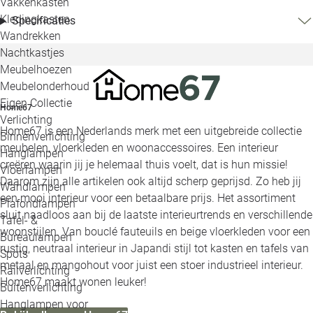
Vakkenkasten
Kledingkasten
Specificaties
Wandrekken
Nachtkastjes
Meubelhoezen
Meubelonderhoud
Eigen Collectie
Home67
Verlichting
Home67 is een Nederlands merk met een uitgebreide collectie
Binnenverlichting
meubelen, vloerkleden en woonaccessoires. Een interieur
Hanglampen
creëren waarin jij je helemaal thuis voelt, dat is hun missie!
Vloerlampen
Daarom zijn alle artikelen ook altijd scherp geprijsd. Zo heb jij
Wandlampen
een mooi interieur voor een betaalbare prijs. Het assortiment
Plafondlampen
sluit naadloos aan bij de laatste interieurtrends en verschillende
Tafel- &
woonstijlen. Van bouclé fauteuils en beige vloerkleden voor een
Bureaulampen
rustig, neutraal interieur in Japandi stijl tot kasten en tafels van
Spots
metaal en mangohout voor juist een stoer industrieel interieur.
Railverlichting
Home67 maakt wonen leuker!
Buitenverlichting
Hanglampen voor