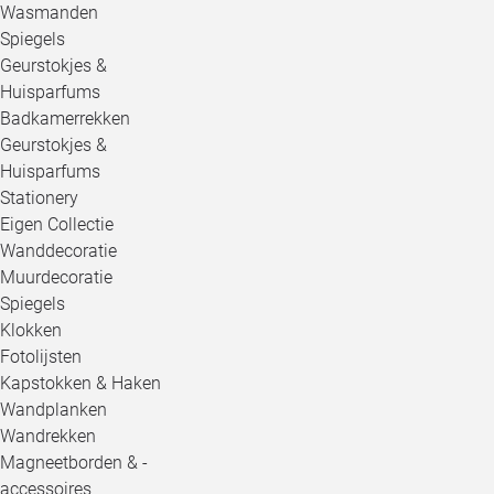
Wasmanden
Spiegels
Geurstokjes &
Huisparfums
Badkamerrekken
Geurstokjes &
Huisparfums
Stationery
Eigen Collectie
Wanddecoratie
Muurdecoratie
Spiegels
Klokken
Fotolijsten
Kapstokken & Haken
Wandplanken
Wandrekken
Magneetborden & -
accessoires