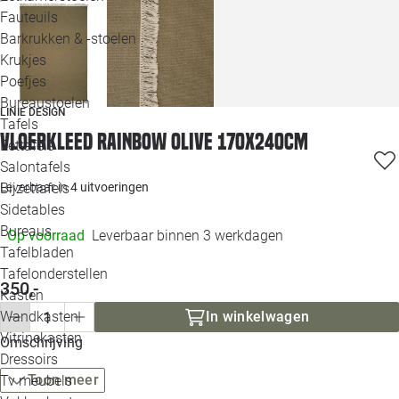
Loo
Fauteuils
Barkrukken & -stoelen
Krukjes
Loo
Poefjes
Bureaustoelen
Loo
LINIE DESIGN
Tafels
Vloerkleed Rainbow Olive 170x240cm
Eettafels
Loo
Salontafels
Bijzettafels
Leverbaar in
4 uitvoeringen
Loo
Sidetables
(out
Bureaus
Op voorraad
Leverbaar binnen 3 werkdagen
Tafelbladen
Alle 
Tafelonderstellen
350,-
Kasten
Wandkasten
In winkelwagen
Vitrinekasten
Omschrijving
Dressoirs
Toon meer
Tv meubels