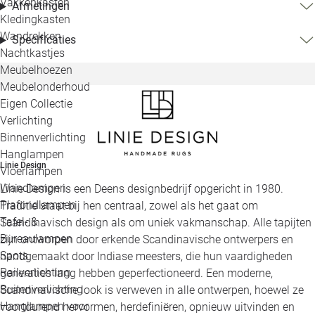
Vakkenkasten
Afmetingen
Kledingkasten
Wandrekken
Specificaties
Nachtkastjes
Meubelhoezen
Meubelonderhoud
Eigen Collectie
Verlichting
Binnenverlichting
Hanglampen
Linie Design
Vloerlampen
Wandlampen
Linie Design is een Deens designbedrijf opgericht in 1980.
Plafondlampen
Traditie staat bij hen centraal, zowel als het gaat om
Tafel- &
Scandinavisch design als om uniek vakmanschap. Alle tapijten
Bureaulampen
zijn ontworpen door erkende Scandinavische ontwerpers en
Spots
handgemaakt door Indiase meesters, die hun vaardigheden
Railverlichting
generaties lang hebben geperfectioneerd. Een moderne,
Buitenverlichting
Scandinavische look is verweven in alle ontwerpen, hoewel ze
Hanglampen voor
voortdurend hervormen, herdefiniëren, opnieuw uitvinden en