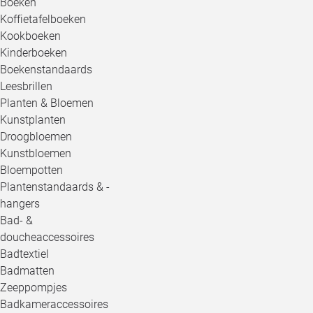
Boeken
Koffietafelboeken
Kookboeken
Kinderboeken
Boekenstandaards
Leesbrillen
Planten & Bloemen
Kunstplanten
Droogbloemen
Kunstbloemen
Bloempotten
Plantenstandaards & -
hangers
Bad- &
doucheaccessoires
Badtextiel
Badmatten
Zeeppompjes
Badkameraccessoires