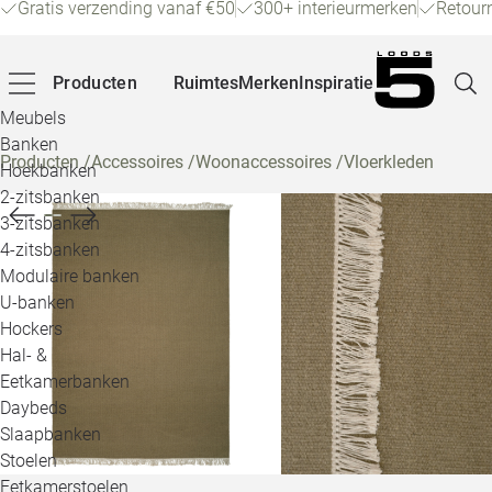
Gratis verzending vanaf €50
300+ interieurmerken
Retour
Producten
Ruimtes
Merken
Inspiratie
Meubels
Banken
Producten
/
Accessoires
/
Woonaccessoires
/
Vloerkleden
Hoekbanken
Pagina
2-zitsbanken
3-zitsbanken
4-zitsbanken
Winke
Modulaire banken
U-banken
Klant
Hockers
Hal- &
Veelg
Eetkamerbanken
Daybeds
Openin
Slaapbanken
Loo
Stoelen
Eetkamerstoelen