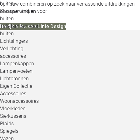
buiten
opnieuw combineren op zoek naar verrassende uitdrukkingen
Staande lampen voor
en oppervlakken.
buiten
Tafellampen voor
Bekijk alles van Linie Design
buiten
Lichtslingers
Verlichting
accessoires
Lampenkappen
Lampenvoeten
Lichtbronnen
Eigen Collectie
Accessoires
Woonaccessoires
Vloerkleden
Sierkussens
Plaids
Spiegels
Vazen