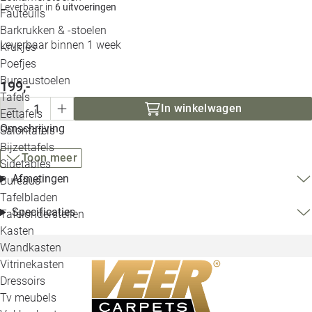
Leverbaar in
6 uitvoeringen
Loo
Fauteuils
Barkrukken & -stoelen
Leverbaar binnen 1 week
Krukjes
Loo
Poefjes
Bureaustoelen
199,-
Loo
Tafels
In winkelwagen
Eettafels
Loo
Omschrijving
Salontafels
Bijzettafels
Loo
Toon meer
Sidetables
Afmetingen
Bureaus
Tafelbladen
Alle 
Specificaties
Tafelonderstellen
Kasten
Wandkasten
Vitrinekasten
Dressoirs
Tv meubels