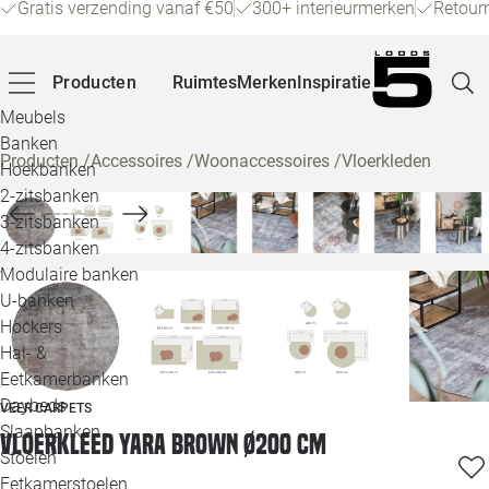
Gratis verzending vanaf €50
300+ interieurmerken
Retour
Producten
Ruimtes
Merken
Inspiratie
Meubels
Banken
Producten
/
Accessoires
/
Woonaccessoires
/
Vloerkleden
Hoekbanken
Pagina
2-zitsbanken
3-zitsbanken
4-zitsbanken
Winke
Modulaire banken
U-banken
Klant
Hockers
Hal- &
Veelg
Eetkamerbanken
Daybeds
VEER CARPETS
Openin
Slaapbanken
Vloerkleed Yara Brown ø200 cm
Loo
Stoelen
Eetkamerstoelen