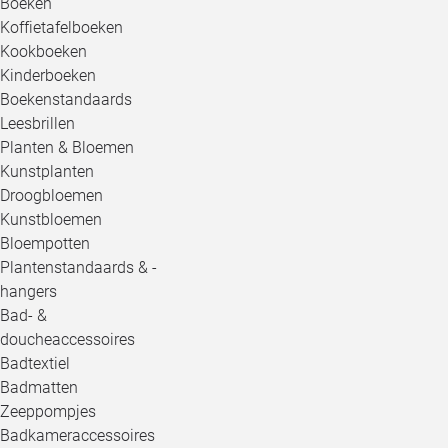
Boeken
Koffietafelboeken
Kookboeken
Kinderboeken
Boekenstandaards
Leesbrillen
Planten & Bloemen
Kunstplanten
Droogbloemen
Kunstbloemen
Bloempotten
Plantenstandaards & -
hangers
Bad- &
doucheaccessoires
Badtextiel
Badmatten
Zeeppompjes
Badkameraccessoires