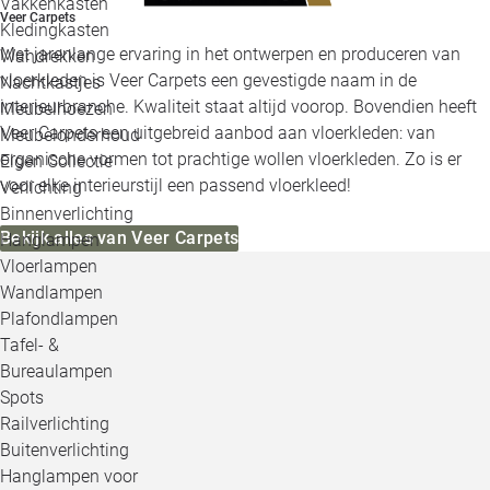
Vakkenkasten
Veer Carpets
Kledingkasten
Met jarenlange ervaring in het ontwerpen en produceren van
Wandrekken
vloerkleden is Veer Carpets een gevestigde naam in de
Nachtkastjes
interieurbranche. Kwaliteit staat altijd voorop. Bovendien heeft
Meubelhoezen
Veer Carpets een uitgebreid aanbod aan vloerkleden: van
Meubelonderhoud
organische vormen tot prachtige wollen vloerkleden. Zo is er
Eigen Collectie
voor elke interieurstijl een passend vloerkleed!
Verlichting
Binnenverlichting
Bekijk alles van Veer Carpets
Hanglampen
Vloerlampen
Wandlampen
Plafondlampen
Tafel- &
Bureaulampen
Spots
Railverlichting
Buitenverlichting
Hanglampen voor