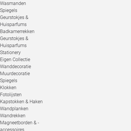
Wasmanden
Spiegels
Geurstokjes &
Huisparfums
Badkamerrekken
Geurstokjes &
Huisparfums
Stationery
Eigen Collectie
Wanddecoratie
Muurdecoratie
Spiegels
Klokken
Fotolijsten
Kapstokken & Haken
Wandplanken
Wandrekken
Magneetborden & -
accessoires