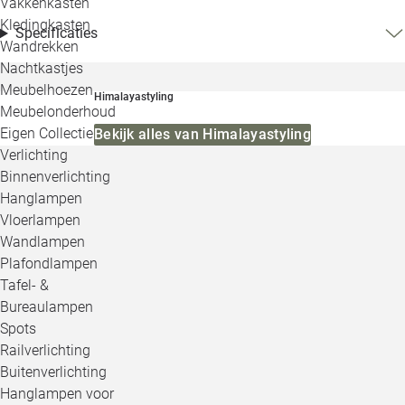
Vakkenkasten
Kledingkasten
Specificaties
Wandrekken
Nachtkastjes
Meubelhoezen
Himalayastyling
Meubelonderhoud
Eigen Collectie
Bekijk alles van Himalayastyling
Verlichting
Binnenverlichting
Hanglampen
Vloerlampen
Wandlampen
Plafondlampen
Tafel- &
Bureaulampen
Spots
Railverlichting
Buitenverlichting
Hanglampen voor