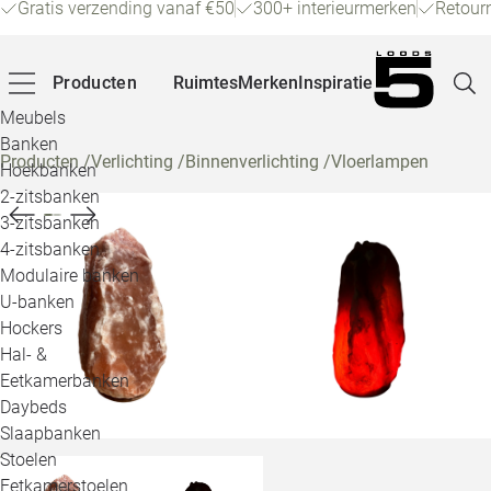
Gratis verzending vanaf €50
300+ interieurmerken
Retour
Producten
Ruimtes
Merken
Inspiratie
Meubels
Banken
Producten
/
Verlichting
/
Binnenverlichting
/
Vloerlampen
Hoekbanken
Pagina
2-zitsbanken
3-zitsbanken
4-zitsbanken
Winke
Modulaire banken
U-banken
Klant
Hockers
Hal- &
Veelg
Eetkamerbanken
Daybeds
Openin
Slaapbanken
Loo
Stoelen
Eetkamerstoelen