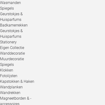
Wasmanden
Spiegels
Geurstokjes &
Huisparfums
Badkamerrekken
Geurstokjes &
Huisparfums
Stationery
Eigen Collectie
Wanddecoratie
Muurdecoratie
Spiegels
Klokken
Fotolijsten
Kapstokken & Haken
Wandplanken
Wandrekken
Magneetborden & -
accessoires