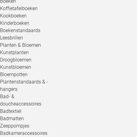
Boeken
Koffietafelboeken
Kookboeken
Kinderboeken
Boekenstandaards
Leesbrillen
Planten & Bloemen
Kunstplanten
Droogbloemen
Kunstbloemen
Bloempotten
Plantenstandaards & -
hangers
Bad- &
doucheaccessoires
Badtextiel
Badmatten
Zeeppompjes
Badkameraccessoires