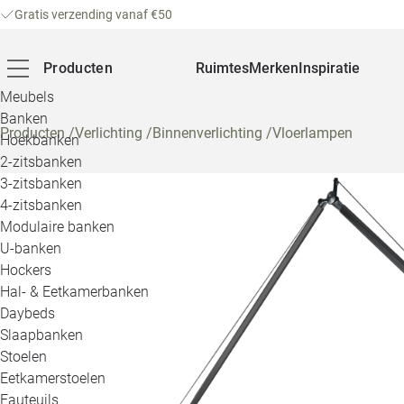
Gratis verzending vanaf €50
Producten
Ruimtes
Merken
Inspiratie
Meubels
Banken
Producten
/
Verlichting
/
Binnenverlichting
/
Vloerlampen
Hoekbanken
2-zitsbanken
3-zitsbanken
4-zitsbanken
Modulaire banken
U-banken
Hockers
Hal- & Eetkamerbanken
Daybeds
Slaapbanken
Stoelen
Eetkamerstoelen
Fauteuils