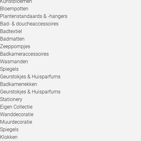
Kunstbloemen
Bloempotten
Plantenstandaards & -hangers
Bad- & doucheaccessoires
Badtextiel
Badmatten
Zeeppompjes
Badkameraccessoires
Wasmanden
Spiegels
Geurstokjes & Huisparfums
Badkamerrekken
Geurstokjes & Huisparfums
Stationery
Eigen Collectie
Wanddecoratie
Muurdecoratie
Spiegels
Klokken