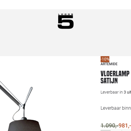
-10%
ARTEMIDE
Vloerlamp 
satijn
Leverbaar in
3 u
Leverbaar bin
1.090,-
981,