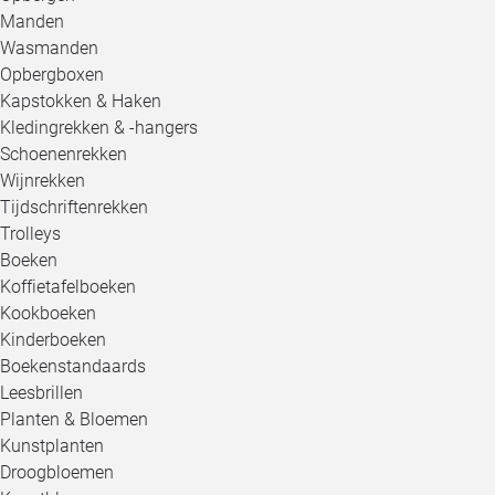
Manden
Wasmanden
Opbergboxen
Kapstokken & Haken
Kledingrekken & -hangers
Schoenenrekken
Wijnrekken
Tijdschriftenrekken
Trolleys
Boeken
Koffietafelboeken
Kookboeken
Kinderboeken
Boekenstandaards
Leesbrillen
Planten & Bloemen
Kunstplanten
Droogbloemen