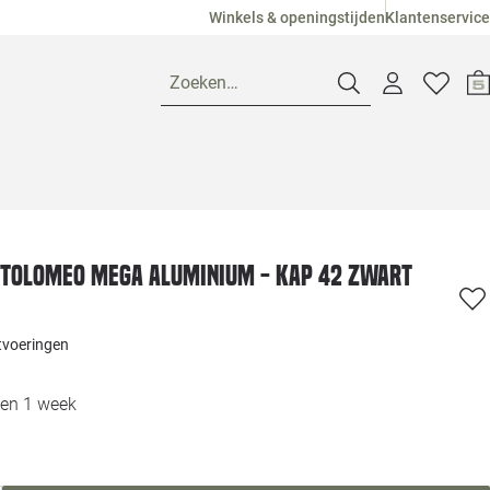
Winkels & openingstijden
Klantenservice
Zoeken…
Openingstijden
Pagina suggesties
Loods 5 Ame
Tolomeo Mega aluminium - kap 42 zwart
Winkels
Loods 5 Dui
itvoeringen
Klantenservice
Loods 5 Maas
nen 1 week
Veelgestelde vragen
Loods 5 Slie
-