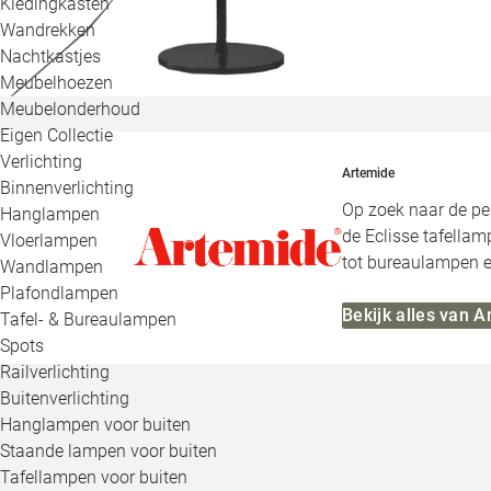
Kledingkasten
Wandrekken
Nachtkastjes
Meubelhoezen
Meubelonderhoud
Eigen Collectie
Verlichting
Artemide
Binnenverlichting
Op zoek naar de pe
Hanglampen
de Eclisse tafella
Vloerlampen
tot bureaulampen en
Wandlampen
Plafondlampen
Bekijk alles van 
Tafel- & Bureaulampen
Spots
Railverlichting
Buitenverlichting
Hanglampen voor buiten
Staande lampen voor buiten
Tafellampen voor buiten