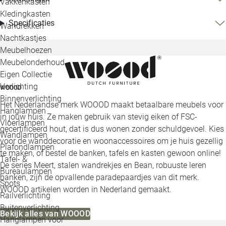
Vakkenkasten
Kledingkasten
Specificaties
Wandrekken
Nachtkastjes
Meubelhoezen
Meubelonderhoud
Eigen Collectie
Verlichting
WOOOD
Binnenverlichting
Het Nederlandse merk WOOOD maakt betaalbare meubels voor
Hanglampen
in jouw huis. Ze maken gebruik van stevig eiken of FSC-
Vloerlampen
gecertificeerd hout, dat is dus wonen zonder schuldgevoel. Kies
Wandlampen
voor de wanddecoratie en woonaccessoires om je huis gezellig
Plafondlampen
te maken, of bestel de banken, tafels en kasten gewoon online!
Tafel- &
De series Meert, stalen wandrekjes en Bean, robuuste leren
Bureaulampen
banken, zijn de opvallende paradepaardjes van dit merk.
Spots
WOOOD artikelen worden in Nederland gemaakt.
Railverlichting
Buitenverlichting
Bekijk alles van WOOOD
Hanglampen voor