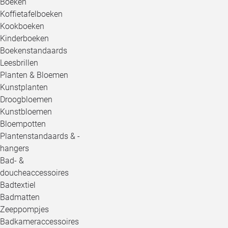
Boeken
Koffietafelboeken
Kookboeken
Kinderboeken
Boekenstandaards
Leesbrillen
Planten & Bloemen
Kunstplanten
Droogbloemen
Kunstbloemen
Bloempotten
Plantenstandaards & -
hangers
Bad- &
doucheaccessoires
Badtextiel
Badmatten
Zeeppompjes
Badkameraccessoires