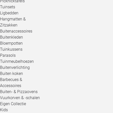
Picknicktafels
Tuinsets
Ligbedden
Hangmatten &
Zitzakken
Buitenaccessoires
Buitenkleden
Bloempotten
Tuinkussens
Parasols
Tuinmeubelhoezen
Buitenverlichting
Buiten koken
Barbecues &
Accessoires
Buiten- & Pizzaovens
Vuurkorven & -schalen
Eigen Collectie
Kids