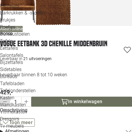
Loo
Fauteuils
Barkrukken & -stoelen
Krukjes
Loo
Poefjes
Alleen online
Bureaustoelen
WOOOD
Loo
Tafels
Vogue eetbank 3d chenille middenbruin
Eettafels
Loo
Salontafels
Leverbaar in
21 uitvoeringen
Bijzettafels
Loo
Sidetables
(out
Leverbaar binnen 8 tot 10 weken
Bureaus
Tafelbladen
Alle 
Tafelonderstellen
429,-
Kasten
In winkelwagen
Wandkasten
Omschrijving
Vitrinekasten
Dressoirs
Toon meer
Tv meubels
Afmetingen