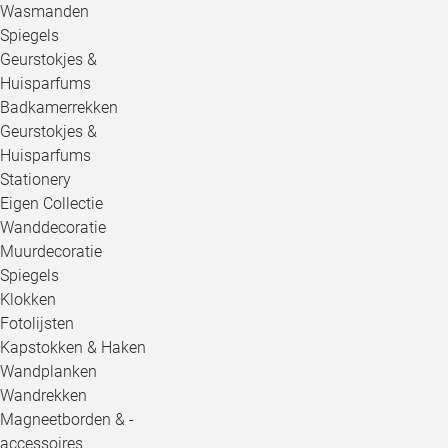
Wasmanden
Spiegels
Geurstokjes &
Huisparfums
Badkamerrekken
Geurstokjes &
Huisparfums
Stationery
Eigen Collectie
Wanddecoratie
Muurdecoratie
Spiegels
Klokken
Fotolijsten
Kapstokken & Haken
Wandplanken
Wandrekken
Magneetborden & -
accessoires