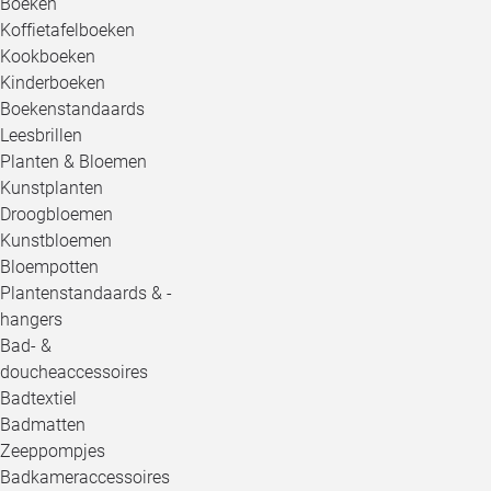
Boeken
Koffietafelboeken
Kookboeken
Kinderboeken
Boekenstandaards
Leesbrillen
Planten & Bloemen
Kunstplanten
Droogbloemen
Kunstbloemen
Bloempotten
Plantenstandaards & -
hangers
Bad- &
doucheaccessoires
Badtextiel
Badmatten
Zeeppompjes
Badkameraccessoires