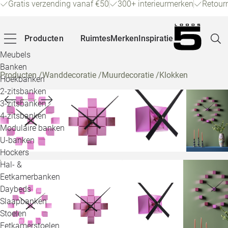
Gratis verzending vanaf €50
300+ interieurmerken
Retour
Producten
Ruimtes
Merken
Inspiratie
Meubels
Banken
Producten
/
Wanddecoratie
/
Muurdecoratie
/
Klokken
Hoekbanken
Pagina
2-zitsbanken
3-zitsbanken
4-zitsbanken
Winke
Modulaire banken
U-banken
Klant
Hockers
Hal- &
Veelg
Eetkamerbanken
Daybeds
Openin
Slaapbanken
Loo
Stoelen
Eetkamerstoelen