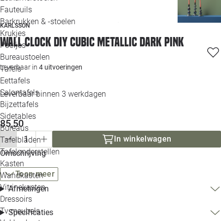
Loo
Fauteuils
Barkrukken & -stoelen
KARLSSON
Krukjes
Loo
Wall clock DIY Cubic metallic dark pink
Poefjes
Bureaustoelen
Loo
Leverbaar in
4 uitvoeringen
Tafels
Eettafels
Loo
Salontafels
Leverbaar binnen 3 werkdagen
Bijzettafels
Loo
Sidetables
(out
85,50
Bureaus
In winkelwagen
Tafelbladen
Alle 
Tafelonderstellen
Omschrijving
Kasten
Toon meer
Wandkasten
Vitrinekasten
Afmetingen
Dressoirs
Tv meubels
Specificaties