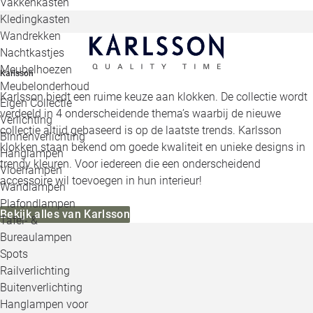
Vakkenkasten
Kledingkasten
Wandrekken
Nachtkastjes
Meubelhoezen
Karlsson
Meubelonderhoud
Karlsson biedt een ruime keuze aan klokken. De collectie wordt
Eigen Collectie
verdeeld in 4 onderscheidende thema’s waarbij de nieuwe
Verlichting
collectie altijd gebaseerd is op de laatste trends. Karlsson
Binnenverlichting
klokken staan bekend om goede kwaliteit en unieke designs in
Hanglampen
trendy kleuren. Voor iedereen die een onderscheidend
Vloerlampen
accessoire wil toevoegen in hun interieur!
Wandlampen
Plafondlampen
Bekijk alles van Karlsson
Tafel- &
Bureaulampen
Spots
Railverlichting
Buitenverlichting
Hanglampen voor