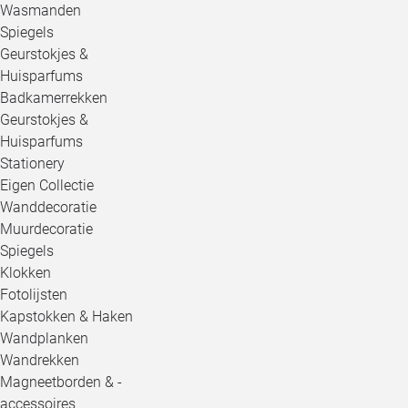
Wasmanden
Spiegels
Geurstokjes &
Huisparfums
Badkamerrekken
Geurstokjes &
Huisparfums
Stationery
Eigen Collectie
Wanddecoratie
Muurdecoratie
Spiegels
Klokken
Fotolijsten
Kapstokken & Haken
Wandplanken
Wandrekken
Magneetborden & -
accessoires