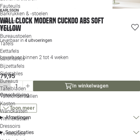
Loo
Fauteuils
KARLSSON
Barkrukken & -stoelen
Wall clock Modern Cuckoo ABS soft
Krukjes
Loo
yellow
Poefjes
Bureaustoelen
Loo
Leverbaar in
4 uitvoeringen
Tafels
Eettafels
Loo
Leverbaar binnen 2 tot 4 weken
Salontafels
Bijzettafels
Loo
Sidetables
(out
79,95
Bureaus
In winkelwagen
Tafelbladen
Alle 
Omschrijving
Tafelonderstellen
Kasten
Toon meer
Wandkasten
Afmetingen
Vitrinekasten
Dressoirs
Specificaties
Tv meubels