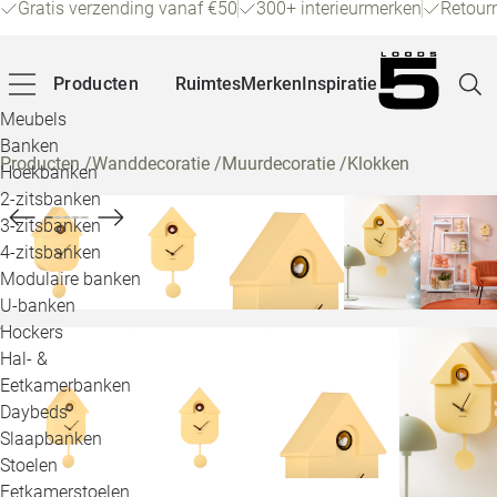
Gratis verzending vanaf €50
300+ interieurmerken
Retour
Producten
Ruimtes
Merken
Inspiratie
Meubels
Banken
Producten
/
Wanddecoratie
/
Muurdecoratie
/
Klokken
Hoekbanken
Pagina
2-zitsbanken
3-zitsbanken
4-zitsbanken
Winke
Modulaire banken
U-banken
Klant
Hockers
Hal- &
Veelg
Eetkamerbanken
Daybeds
Openin
Slaapbanken
Loo
Stoelen
Eetkamerstoelen