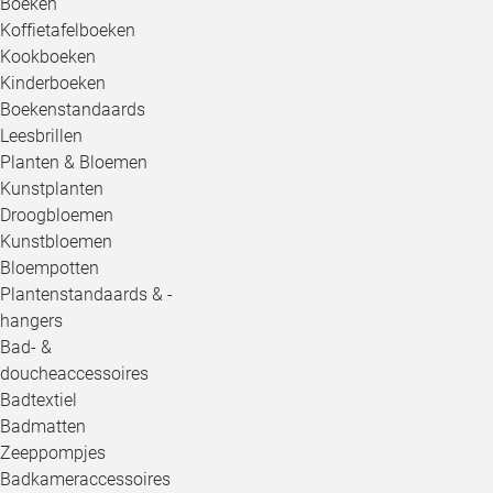
Boeken
Koffietafelboeken
Kookboeken
Kinderboeken
Boekenstandaards
Leesbrillen
Planten & Bloemen
Kunstplanten
Droogbloemen
Kunstbloemen
Bloempotten
Plantenstandaards & -
hangers
Bad- &
doucheaccessoires
Badtextiel
Badmatten
Zeeppompjes
Badkameraccessoires