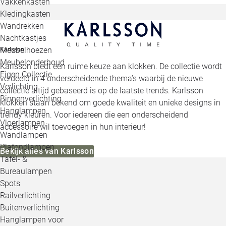
Vakkenkasten
Kledingkasten
Wandrekken
Nachtkastjes
Meubelhoezen
Karlsson
Meubelonderhoud
Karlsson biedt een ruime keuze aan klokken. De collectie wordt
Eigen Collectie
verdeeld in 4 onderscheidende thema’s waarbij de nieuwe
Verlichting
collectie altijd gebaseerd is op de laatste trends. Karlsson
Binnenverlichting
klokken staan bekend om goede kwaliteit en unieke designs in
Hanglampen
trendy kleuren. Voor iedereen die een onderscheidend
Vloerlampen
accessoire wil toevoegen in hun interieur!
Wandlampen
Plafondlampen
Bekijk alles van Karlsson
Tafel- &
Bureaulampen
Spots
Railverlichting
Buitenverlichting
Hanglampen voor