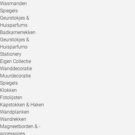
Wasmanden
Spiegels
Geurstokjes &
Huisparfums
Badkamerrekken
Geurstokjes &
Huisparfums
Stationery
Eigen Collectie
Wanddecoratie
Muurdecoratie
Spiegels
Klokken
Fotolijsten
Kapstokken & Haken
Wandplanken
Wandrekken
Magneetborden & -
accessoires