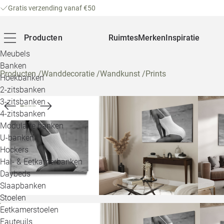
Gratis verzending vanaf €50
Producten
Ruimtes
Merken
Inspiratie
Meubels
Banken
Producten
/
Wanddecoratie
/
Wandkunst
/
Prints
Hoekbanken
2-zitsbanken
3-zitsbanken
4-zitsbanken
Modulaire banken
U-banken
Hockers
Hal- & Eetkamerbanken
Daybeds
Slaapbanken
Stoelen
Eetkamerstoelen
Fauteuils