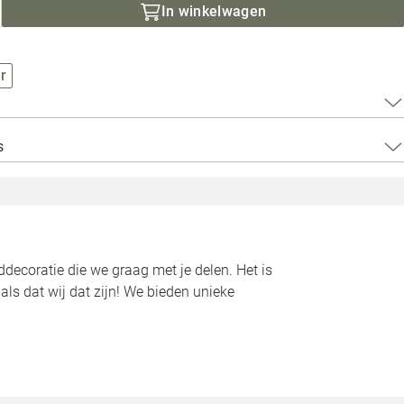
Loods 5 Za
In winkelwagen
Loods 5 Gara
r
Alle openingst
s
ecoratie die we graag met je delen. Het is
ls dat wij dat zijn! We bieden unieke