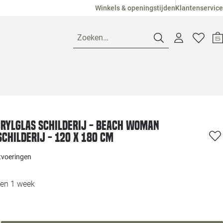
Winkels & openingstijden
Klantenservice
Zoeken…
Openingstijden
Pagina suggesties
Loods 5 Ame
rylglas schilderij - Beach Woman
schilderij - 120 x 180 cm
Winkels
Loods 5 Dui
itvoeringen
Klantenservice
Loods 5 Maas
nen 1 week
Veelgestelde vragen
Loods 5 Slie