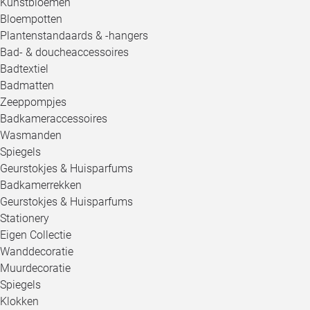
Kunstbloemen
Bloempotten
Plantenstandaards & -hangers
Bad- & doucheaccessoires
Badtextiel
Badmatten
Zeeppompjes
Badkameraccessoires
Wasmanden
Spiegels
Geurstokjes & Huisparfums
Badkamerrekken
Geurstokjes & Huisparfums
Stationery
Eigen Collectie
Wanddecoratie
Muurdecoratie
Spiegels
Klokken