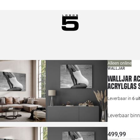
Alleen online
WALLJAR
Walljar ac
Acrylglas 
Leverbaar in
6 u
Leverbaar bin
499,99