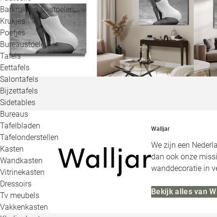
Barkrukken & -stoelen
Krukjes
Poefjes
Bureaustoelen
Tafels
Eettafels
Salontafels
Bijzettafels
Sidetables
Bureaus
Tafelbladen
Walljar
Tafelonderstellen
We zijn een Nederl
Kasten
dan ook onze missi
Wandkasten
wanddecoratie in ve
Vitrinekasten
Dressoirs
Bekijk alles van W
Tv meubels
Vakkenkasten