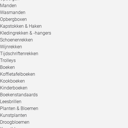
Manden
Wasmanden
Opbergboxen
Kapstokken & Haken
Kledingrekken & -hangers
Schoenenrekken
Wijnrekken
Tijdschriftenrekken
Trolleys
Boeken
Koffietafelboeken
Kookboeken
Kinderboeken
Boekenstandaards
Leesbrillen
Planten & Bloemen
Kunstplanten
Droogbloemen