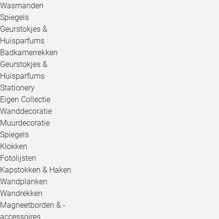
Wasmanden
Spiegels
Geurstokjes &
Huisparfums
Badkamerrekken
Geurstokjes &
Huisparfums
Stationery
Eigen Collectie
Wanddecoratie
Muurdecoratie
Spiegels
Klokken
Fotolijsten
Kapstokken & Haken
Wandplanken
Wandrekken
Magneetborden & -
accessoires