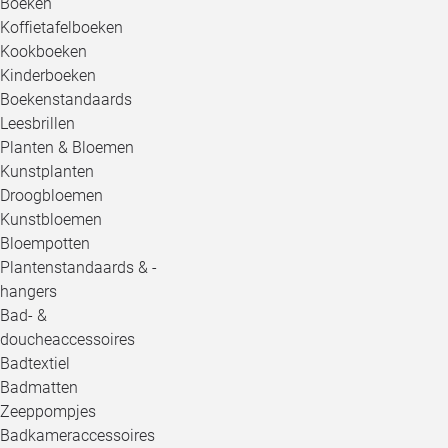
Boeken
Koffietafelboeken
Kookboeken
Kinderboeken
Boekenstandaards
Leesbrillen
Planten & Bloemen
Kunstplanten
Droogbloemen
Kunstbloemen
Bloempotten
Plantenstandaards & -
hangers
Bad- &
doucheaccessoires
Badtextiel
Badmatten
Zeeppompjes
Badkameraccessoires