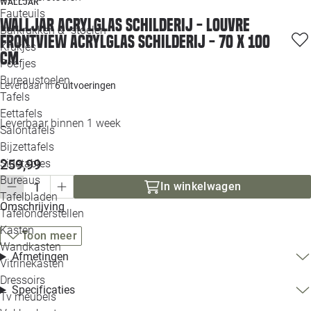
WALLJAR
Loo
Fauteuils
Walljar acrylglas schilderij - Louvre
Barkrukken & -stoelen
Frontview Acrylglas schilderij - 70 x 100
Krukjes
Loo
cm
Poefjes
Bureaustoelen
Loo
Leverbaar in
6 uitvoeringen
Tafels
Eettafels
Loo
Leverbaar binnen 1 week
Salontafels
Bijzettafels
Loo
259,99
Sidetables
(out
Bureaus
In winkelwagen
Tafelbladen
Alle 
Omschrijving
Tafelonderstellen
Kasten
Toon meer
Wandkasten
Afmetingen
Vitrinekasten
Dressoirs
Specificaties
Tv meubels