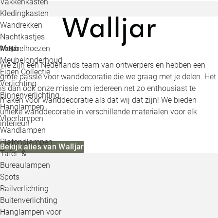
Vakkenkasten
Kledingkasten
Wandrekken
Nachtkastjes
Meubelhoezen
Walljar
Meubelonderhoud
We zijn een Nederlands team van ontwerpers en hebben een
Eigen Collectie
grote passie voor wanddecoratie die we graag met je delen. Het
Verlichting
is dan ook onze missie om iedereen net zo enthousiast te
Binnenverlichting
maken voor wanddecoratie als dat wij dat zijn! We bieden
Hanglampen
unieke wanddecoratie in verschillende materialen voor elk
Vloerlampen
interieur!
Wandlampen
Plafondlampen
Bekijk alles van Walljar
Tafel- &
Bureaulampen
Spots
Railverlichting
Buitenverlichting
Hanglampen voor