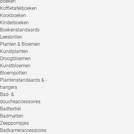
Boeken
Koffietafelboeken
Kookboeken
Kinderboeken
Boekenstandaards
Leesbrillen
Planten & Bloemen
Kunstplanten
Droogbloemen
Kunstbloemen
Bloempotten
Plantenstandaards & -
hangers
Bad- &
doucheaccessoires
Badtextiel
Badmatten
Zeeppompjes
Badkameraccessoires