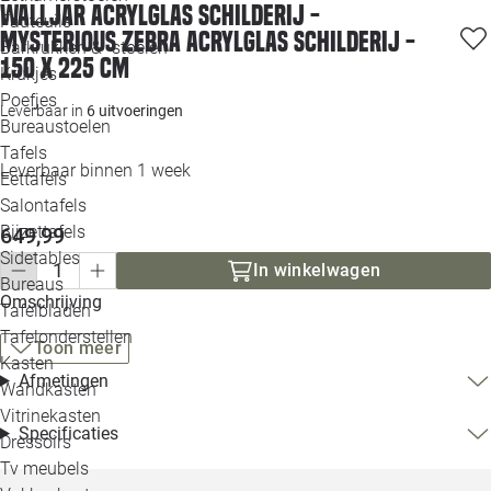
Walljar acrylglas schilderij -
Loo
Fauteuils
Mysterious Zebra Acrylglas schilderij -
Barkrukken & -stoelen
150 x 225 cm
Krukjes
Loo
Poefjes
Leverbaar in
6 uitvoeringen
Bureaustoelen
Loo
Tafels
Leverbaar binnen 1 week
Eettafels
Loo
Salontafels
Bijzettafels
649,99
Loo
Sidetables
In winkelwagen
Bureaus
Omschrijving
Tafelbladen
Alle 
Tafelonderstellen
Toon meer
Kasten
Afmetingen
Wandkasten
Vitrinekasten
Specificaties
Dressoirs
Tv meubels