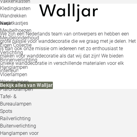
Vakkenkasten
Kledingkasten
Wandrekken
Nachtkastjes
Walljar
Meubelhoezen
We zijn een Nederlands team van ontwerpers en hebben een
Meubelonderhoud
grote passie voor wanddecoratie die we graag met je delen. Het
Eigen Collectie
is dan ook onze missie om iedereen net zo enthousiast te
Verlichting
maken voor wanddecoratie als dat wij dat zijn! We bieden
Binnenverlichting
unieke wanddecoratie in verschillende materialen voor elk
Hanglampen
interieur!
Vloerlampen
Wandlampen
Bekijk alles van Walljar
Plafondlampen
Tafel- &
Bureaulampen
Spots
Railverlichting
Buitenverlichting
Hanglampen voor