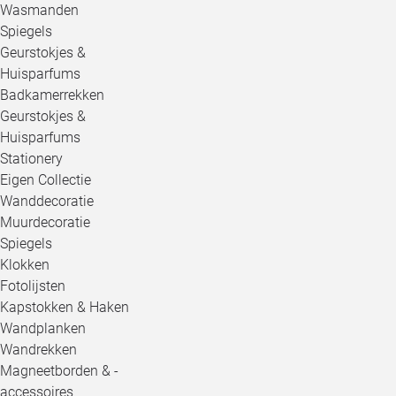
Wasmanden
Spiegels
Geurstokjes &
Huisparfums
Badkamerrekken
Geurstokjes &
Huisparfums
Stationery
Eigen Collectie
Wanddecoratie
Muurdecoratie
Spiegels
Klokken
Fotolijsten
Kapstokken & Haken
Wandplanken
Wandrekken
Magneetborden & -
accessoires