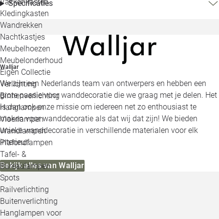
Vakkenkasten
Specificaties
Kledingkasten
Wandrekken
Nachtkastjes
Meubelhoezen
Meubelonderhoud
Walljar
Eigen Collectie
We zijn een Nederlands team van ontwerpers en hebben een
Verlichting
grote passie voor wanddecoratie die we graag met je delen. Het
Binnenverlichting
is dan ook onze missie om iedereen net zo enthousiast te
Hanglampen
maken voor wanddecoratie als dat wij dat zijn! We bieden
Vloerlampen
unieke wanddecoratie in verschillende materialen voor elk
Wandlampen
interieur!
Plafondlampen
Tafel- &
Bekijk alles van Walljar
Bureaulampen
Spots
Railverlichting
Buitenverlichting
Hanglampen voor