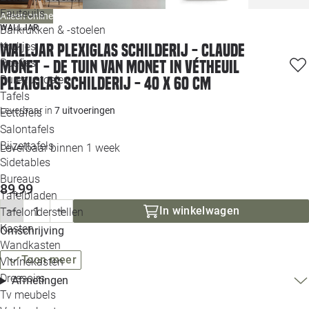
Loo
Fauteuils
Alleen online
WALLJAR
Barkrukken & -stoelen
Krukjes
Walljar plexiglas schilderij - Claude
Loo
Poefjes
Monet - De Tuin Van Monet In Vétheuil
Bureaustoelen
Plexiglas schilderij - 40 x 60 cm
Loo
Tafels
Leverbaar in
7 uitvoeringen
Eettafels
Loo
Salontafels
Bijzettafels
Leverbaar binnen 1 week
Loo
Sidetables
Bureaus
89,99
Tafelbladen
Alle 
In winkelwagen
Tafelonderstellen
Kasten
Omschrijving
Wandkasten
Toon meer
Vitrinekasten
Dressoirs
Afmetingen
Tv meubels