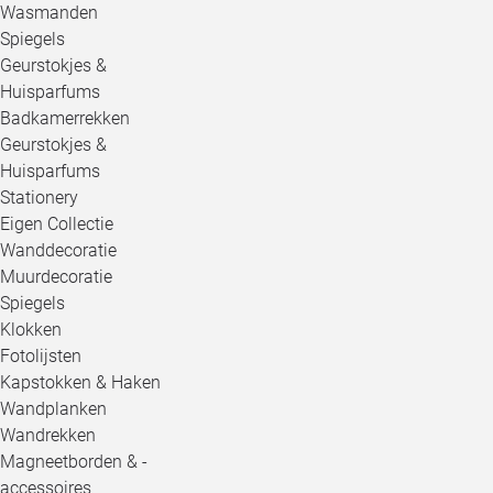
Wasmanden
Spiegels
Geurstokjes &
Huisparfums
Badkamerrekken
Geurstokjes &
Huisparfums
Stationery
Eigen Collectie
Wanddecoratie
Muurdecoratie
Spiegels
Klokken
Fotolijsten
Kapstokken & Haken
Wandplanken
Wandrekken
Magneetborden & -
accessoires