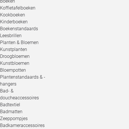
Boeken
Koffietafelboeken
Kookboeken
Kinderboeken
Boekenstandaards
Leesbrillen
Planten & Bloemen
Kunstplanten
Droogbloemen
Kunstbloemen
Bloempotten
Plantenstandaards & -
hangers
Bad- &
doucheaccessoires
Badtextiel
Badmatten
Zeeppompjes
Badkameraccessoires