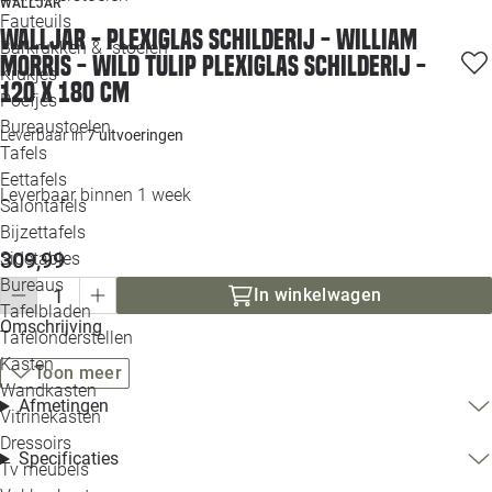
WALLJAR
Loo
Fauteuils
Walljar - plexiglas schilderij - william
Barkrukken & -stoelen
morris - wild tulip Plexiglas schilderij -
Krukjes
Loo
120 x 180 cm
Poefjes
Bureaustoelen
Loo
Leverbaar in
7 uitvoeringen
Tafels
Eettafels
Loo
Leverbaar binnen 1 week
Salontafels
Bijzettafels
Loo
309,99
Sidetables
Bureaus
In winkelwagen
Tafelbladen
Alle 
Omschrijving
Tafelonderstellen
Kasten
Toon meer
Wandkasten
Afmetingen
Vitrinekasten
Dressoirs
Specificaties
Tv meubels