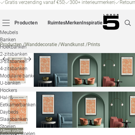
Gratis verzending vanaf €50
300+ interieurmerken
Retour
Producten
Ruimtes
Merken
Inspiratie
Meubels
Banken
Producten
/
Wanddecoratie
/
Wandkunst
/
Prints
Hoekbanken
Pagina
2-zitsbanken
3-zitsbanken
4-zitsbanken
Winke
Modulaire banken
U-banken
Klant
Hockers
Hal- &
Veelg
Eetkamerbanken
Daybeds
Openin
Slaapbanken
Loo
Stoelen
Alleen online
Eetkamerstoelen