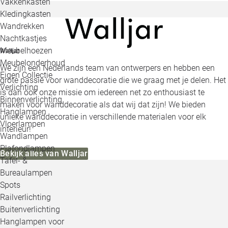
Vakkenkasten
Kledingkasten
Wandrekken
Nachtkastjes
Meubelhoezen
Walljar
Meubelonderhoud
We zijn een Nederlands team van ontwerpers en hebben een
Eigen Collectie
grote passie voor wanddecoratie die we graag met je delen. Het
Verlichting
is dan ook onze missie om iedereen net zo enthousiast te
Binnenverlichting
maken voor wanddecoratie als dat wij dat zijn! We bieden
Hanglampen
unieke wanddecoratie in verschillende materialen voor elk
Vloerlampen
interieur!
Wandlampen
Plafondlampen
Bekijk alles van Walljar
Tafel- &
Bureaulampen
Spots
Railverlichting
Buitenverlichting
Hanglampen voor