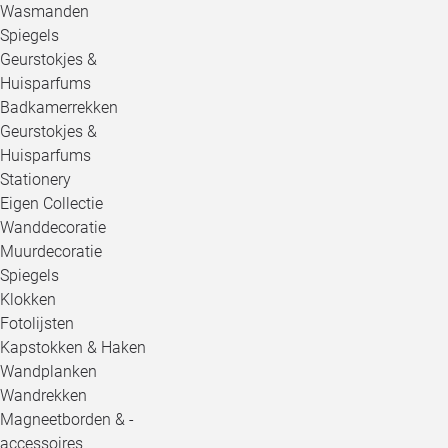
Wasmanden
Spiegels
Geurstokjes &
Huisparfums
Badkamerrekken
Geurstokjes &
Huisparfums
Stationery
Eigen Collectie
Wanddecoratie
Muurdecoratie
Spiegels
Klokken
Fotolijsten
Kapstokken & Haken
Wandplanken
Wandrekken
Magneetborden & -
accessoires