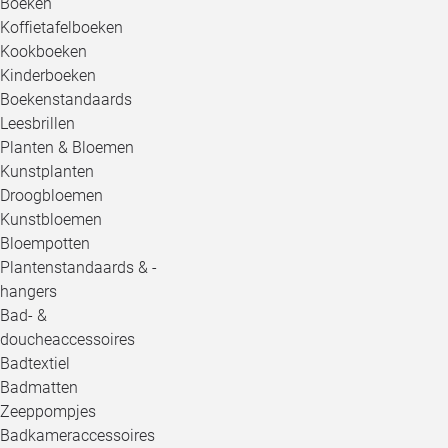
Boeken
Koffietafelboeken
Kookboeken
Kinderboeken
Boekenstandaards
Leesbrillen
Planten & Bloemen
Kunstplanten
Droogbloemen
Kunstbloemen
Bloempotten
Plantenstandaards & -
hangers
Bad- &
doucheaccessoires
Badtextiel
Badmatten
Zeeppompjes
Badkameraccessoires