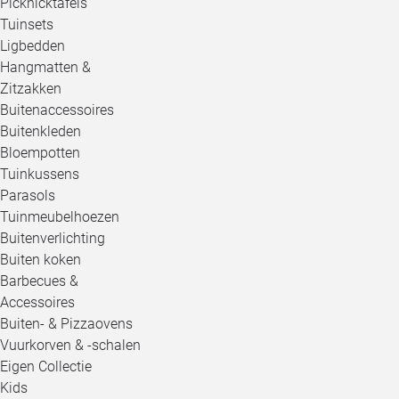
Picknicktafels
Tuinsets
Ligbedden
Hangmatten &
Zitzakken
Buitenaccessoires
Buitenkleden
Bloempotten
Tuinkussens
Parasols
Tuinmeubelhoezen
Buitenverlichting
Buiten koken
Barbecues &
Accessoires
Buiten- & Pizzaovens
Vuurkorven & -schalen
Eigen Collectie
Kids