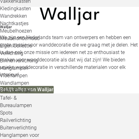
Vakkenkasten
Kledingkasten
Wandrekken
Nachtkastjes
Walljar
Meubelhoezen
We zijn een Nederlands team van ontwerpers en hebben een
Meubelonderhoud
grote passie voor wanddecoratie die we graag met je delen. Het
Eigen Collectie
is dan ook onze missie om iedereen net zo enthousiast te
Verlichting
maken voor wanddecoratie als dat wij dat zijn! We bieden
Binnenverlichting
unieke wanddecoratie in verschillende materialen voor elk
Hanglampen
interieur!
Vloerlampen
Wandlampen
Bekijk alles van Walljar
Plafondlampen
Tafel- &
Bureaulampen
Spots
Railverlichting
Buitenverlichting
Hanglampen voor