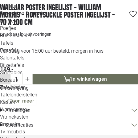
Loo
Walljar poster ingelijst - William
Fauteuils
Morris - Honeysuckle Poster ingelijst -
Barkrukken & -stoelen
70 x 100 cm
Krukjes
Loo
Poefjes
Leverbaar in
3 uitvoeringen
Bureaustoelen
Loo
Tafels
Eettafels
Vandaag voor 15:00 uur besteld, morgen in huis
Loo
Salontafels
Bijzettafels
Loo
149,-
Sidetables
(out
In winkelwagen
Bureaus
Tafelbladen
Omschrijving
Alle 
Tafelonderstellen
Toon meer
Kasten
Wandkasten
Afmetingen
Vitrinekasten
Dressoirs
Specificaties
Tv meubels