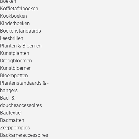
Boeken
Koffietafelboeken
Kookboeken
Kinderboeken
Boekenstandaards
Leesbrillen
Planten & Bloemen
Kunstplanten
Droogbloemen
Kunstbloemen
Bloempotten
Plantenstandaards & -
hangers
Bad- &
doucheaccessoires
Badtextiel
Badmatten
Zeeppompjes
Badkameraccessoires