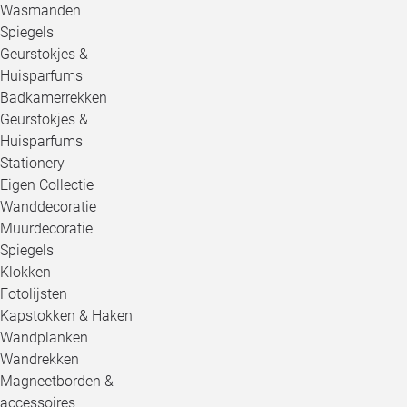
Wasmanden
Spiegels
Geurstokjes &
Huisparfums
Badkamerrekken
Geurstokjes &
Huisparfums
Stationery
Eigen Collectie
Wanddecoratie
Muurdecoratie
Spiegels
Klokken
Fotolijsten
Kapstokken & Haken
Wandplanken
Wandrekken
Magneetborden & -
accessoires