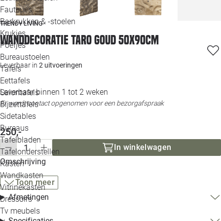
Loo
Fauteuils
Barkrukken & -stoelen
TRENDY LIVING
Krukjes
Loo
Wanddecoratie Taro Goud 50x90cm
Poefjes
Bureaustoelen
Loo
Leverbaar in
2 uitvoeringen
Tafels
Eettafels
Loo
Leverbaar binnen 1 tot 2 weken
Salontafels
Er wordt contact opgenomen voor een bezorgafspraak
Bijzettafels
Loo
Sidetables
Bureaus
250,-
Tafelbladen
Alle 
In winkelwagen
Tafelonderstellen
Omschrijving
Kasten
Wandkasten
Toon meer
Vitrinekasten
Afmetingen
Dressoirs
Tv meubels
Specificaties