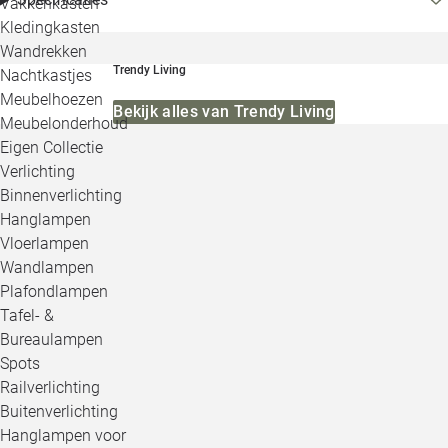
Vakkenkasten
Kledingkasten
Wandrekken
Trendy Living
Nachtkastjes
Meubelhoezen
Bekijk alles van Trendy Living
Meubelonderhoud
Eigen Collectie
Verlichting
Binnenverlichting
Hanglampen
Vloerlampen
Wandlampen
Plafondlampen
Tafel- &
Bureaulampen
Spots
Railverlichting
Buitenverlichting
Hanglampen voor