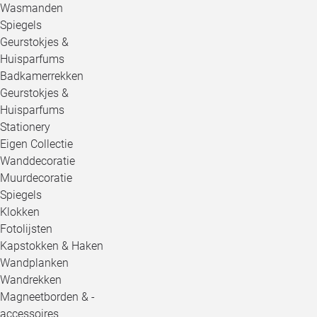
Wasmanden
Spiegels
Geurstokjes &
Huisparfums
Badkamerrekken
Geurstokjes &
Huisparfums
Stationery
Eigen Collectie
Wanddecoratie
Muurdecoratie
Spiegels
Klokken
Fotolijsten
Kapstokken & Haken
Wandplanken
Wandrekken
Magneetborden & -
accessoires