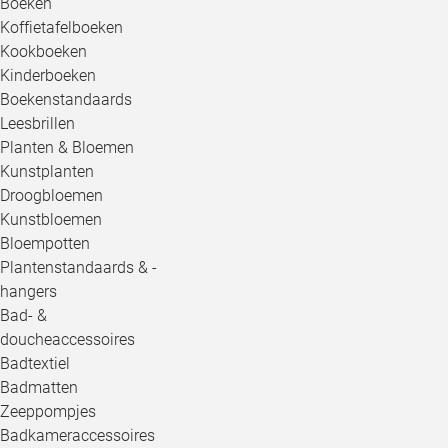
Boeken
Koffietafelboeken
Kookboeken
Kinderboeken
Boekenstandaards
Leesbrillen
Planten & Bloemen
Kunstplanten
Droogbloemen
Kunstbloemen
Bloempotten
Plantenstandaards & -
hangers
Bad- &
doucheaccessoires
Badtextiel
Badmatten
Zeeppompjes
Badkameraccessoires