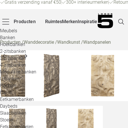
Gratis verzending vanaf €50
300+ interieurmerken
Retour
Producten
Ruimtes
Merken
Inspiratie
Meubels
Banken
Producten
/
Wanddecoratie
/
Wandkunst
/
Wandpanelen
Hoekbanken
Pagina
2-zitsbanken
3-zitsbanken
4-zitsbanken
Winke
Modulaire banken
U-banken
Klant
Hockers
Hal- &
Veelg
Eetkamerbanken
Daybeds
Openin
Slaapbanken
Loo
Stoelen
Eetkamerstoelen