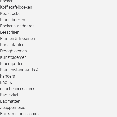
Boeken
Koffietafelboeken
Kookboeken
Kinderboeken
Boekenstandaards
Leesbrillen
Planten & Bloemen
Kunstplanten
Droogbloemen
Kunstbloemen
Bloempotten
Plantenstandaards & -
hangers
Bad- &
doucheaccessoires
Badtextiel
Badmatten
Zeeppompjes
Badkameraccessoires