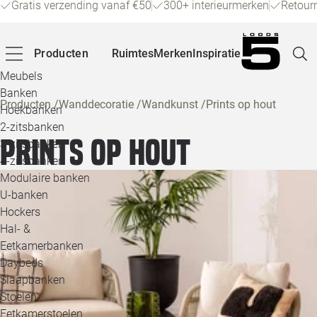
Gratis verzending vanaf €50
300+ interieurmerken
Retour
Producten
Ruimtes
Merken
Inspiratie
Meubels
Banken
Producten
/
Wanddecoratie
/
Wandkunst
/
Prints op hout
Hoekbanken
Pagina
2-zitsbanken
Prints op hout
3-zitsbanken
4-zitsbanken
Winke
Modulaire banken
U-banken
Klant
Hockers
Hal- &
Veelg
Eetkamerbanken
Daybeds
Openin
Slaapbanken
Loo
Stoelen
Eetkamerstoelen