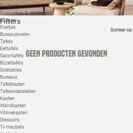
Loo
Fauteuils
Barkrukken & -stoelen
Filters
Krukjes
Loo
Poefjes
Sorteer op:
Bureaustoelen
Loo
Tafels
Eettafels
Geen producten gevonden
Loo
Salontafels
Bijzettafels
Loo
Sidetables
(out
Bureaus
Tafelbladen
Alle 
Tafelonderstellen
Kasten
Wandkasten
Vitrinekasten
Dressoirs
Tv meubels