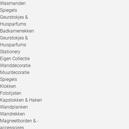
Wasmanden
Spiegels
Geurstokjes &
Huisparfums
Badkamerrekken
Geurstokjes &
Huisparfums
Stationery
Eigen Collectie
Wanddecoratie
Muurdecoratie
Spiegels
Klokken
Fotolijsten
Kapstokken & Haken
Wandplanken
Wandrekken
Magneetborden & -
accessoires