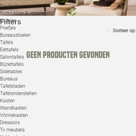
Loo
Fauteuils
Barkrukken & -stoelen
Filters
Krukjes
Loo
Poefjes
Sorteer op:
Bureaustoelen
Loo
Tafels
Eettafels
Geen producten gevonden
Loo
Salontafels
Bijzettafels
Loo
Sidetables
(out
Bureaus
Tafelbladen
Alle 
Tafelonderstellen
Kasten
Wandkasten
Vitrinekasten
Dressoirs
Tv meubels