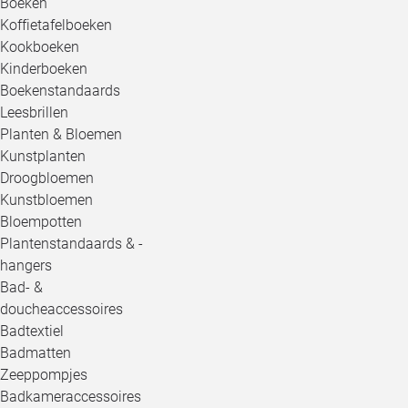
Boeken
Koffietafelboeken
Kookboeken
Kinderboeken
Boekenstandaards
Leesbrillen
Planten & Bloemen
Kunstplanten
Droogbloemen
Kunstbloemen
Bloempotten
Plantenstandaards & -
hangers
Bad- &
doucheaccessoires
Badtextiel
Badmatten
Zeeppompjes
Badkameraccessoires