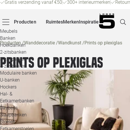
Gratis verzending vanaf €50
300+ interieurmerken
Retour
Producten
Ruimtes
Merken
Inspiratie
Meubels
Banken
Producten
/
Wanddecoratie
/
Wandkunst
/
Prints op plexiglas
Hoekbanken
Pagina
2-zitsbanken
Prints op plexiglas
3-zitsbanken
4-zitsbanken
Winke
Modulaire banken
U-banken
Klant
Hockers
Hal- &
Veelg
Eetkamerbanken
Daybeds
Openin
Slaapbanken
Loo
Stoelen
Eetkamerstoelen