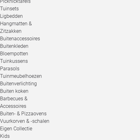
Picknicktafels
Tuinsets
Ligbedden
Hangmatten &
Zitzakken
Buitenaccessoires
Buitenkleden
Bloempotten
Tuinkussens
Parasols
Tuinmeubelhoezen
Buitenverlichting
Buiten koken
Barbecues &
Accessoires
Buiten- & Pizzaovens
Vuurkorven & -schalen
Eigen Collectie
Kids