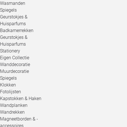
Wasmanden
Spiegels
Geurstokjes &
Huisparfums
Badkamerrekken
Geurstokjes &
Huisparfums
Stationery
Eigen Collectie
Wanddecoratie
Muurdecoratie
Spiegels
Klokken
Fotolijsten
Kapstokken & Haken
Wandplanken
Wandrekken
Magneetborden & -
accessoires