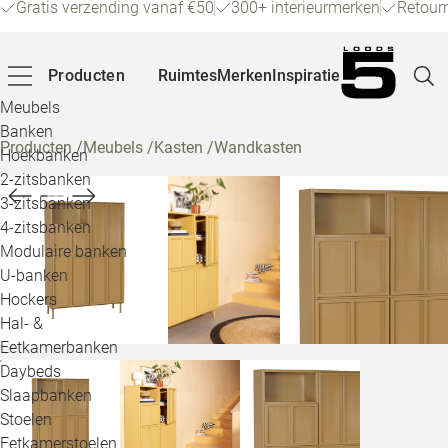
Gratis verzending vanaf €50
300+ interieurmerken
Retour
Producten
Ruimtes
Merken
Inspiratie
Meubels
Banken
Producten
/
Meubels
/
Kasten
/
Wandkasten
Hoekbanken
Pagina
2-zitsbanken
3-zitsbanken
4-zitsbanken
Winke
Modulaire banken
U-banken
Klant
Hockers
Hal- &
Veelg
Eetkamerbanken
Daybeds
Openin
Slaapbanken
Loo
Stoelen
Eetkamerstoelen