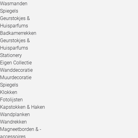
Wasmanden
Spiegels
Geurstokjes &
Huisparfums
Badkamerrekken
Geurstokjes &
Huisparfums
Stationery
Eigen Collectie
Wanddecoratie
Muurdecoratie
Spiegels
Klokken
Fotolijsten
Kapstokken & Haken
Wandplanken
Wandrekken
Magneetborden & -
accessoires