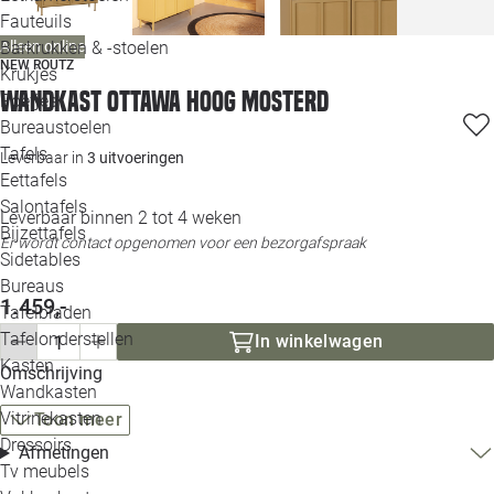
Loo
Fauteuils
Barkrukken & -stoelen
Alleen online
NEW ROUTZ
Krukjes
Loo
Wandkast Ottawa hoog mosterd
Poefjes
Bureaustoelen
Loo
Tafels
Leverbaar in
3 uitvoeringen
Eettafels
Loo
Salontafels
Leverbaar binnen 2 tot 4 weken
Bijzettafels
Er wordt contact opgenomen voor een bezorgafspraak
Loo
Sidetables
Bureaus
1.459,-
Tafelbladen
Alle 
Tafelonderstellen
In winkelwagen
Kasten
Omschrijving
Wandkasten
Vitrinekasten
Toon meer
Dressoirs
Afmetingen
Tv meubels