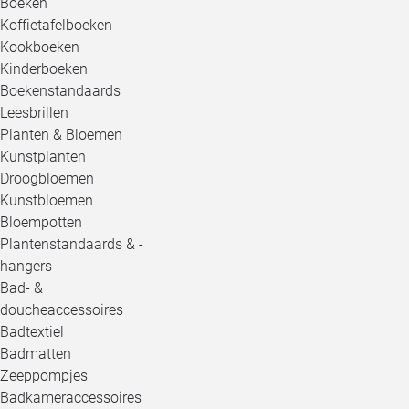
Boeken
Koffietafelboeken
Kookboeken
Kinderboeken
Boekenstandaards
Leesbrillen
Planten & Bloemen
Kunstplanten
Droogbloemen
Kunstbloemen
Bloempotten
Plantenstandaards & -
hangers
Bad- &
doucheaccessoires
Badtextiel
Badmatten
Zeeppompjes
Badkameraccessoires