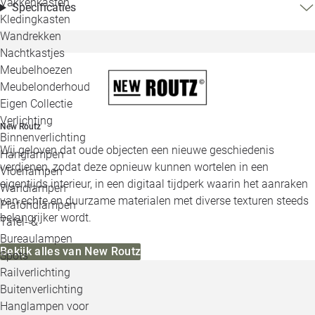
Vakkenkasten
Specificaties
Kledingkasten
Wandrekken
Nachtkastjes
Meubelhoezen
Meubelonderhoud
Eigen Collectie
Verlichting
New Routz
Binnenverlichting
Wij geloven dat oude objecten een nieuwe geschiedenis
Hanglampen
verdienen, zodat deze opnieuw kunnen wortelen in een
Vloerlampen
eigentijds interieur, in een digitaal tijdperk waarin het aanraken
Wandlampen
van echte en duurzame materialen met diverse texturen steeds
Plafondlampen
belangrijker wordt.
Tafel- &
Bureaulampen
Bekijk alles van New Routz
Spots
Railverlichting
Buitenverlichting
Hanglampen voor