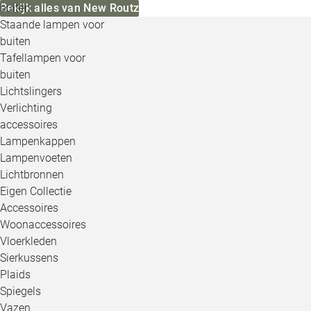
buiten
Bekijk alles van New Routz
Staande lampen voor
buiten
Tafellampen voor
buiten
Lichtslingers
Verlichting
accessoires
Lampenkappen
Lampenvoeten
Lichtbronnen
Eigen Collectie
Accessoires
Woonaccessoires
Vloerkleden
Sierkussens
Plaids
Spiegels
Vazen