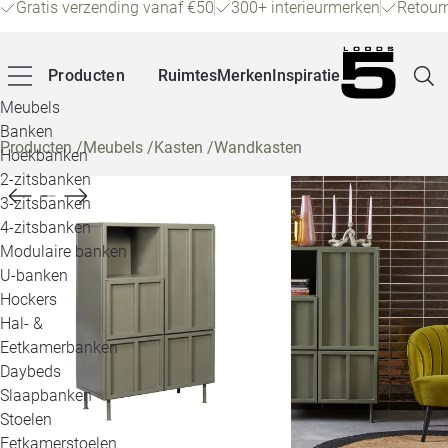
Gratis verzending vanaf €50
300+ interieurmerken
Retour
Producten
Ruimtes
Merken
Inspiratie
Meubels
Banken
Producten
/
Meubels
/
Kasten
/
Wandkasten
Hoekbanken
Pagina
2-zitsbanken
3-zitsbanken
4-zitsbanken
Winke
Modulaire banken
U-banken
Klant
Hockers
Hal- &
Veelg
Eetkamerbanken
Daybeds
Openin
Slaapbanken
Loo
Stoelen
Eetkamerstoelen