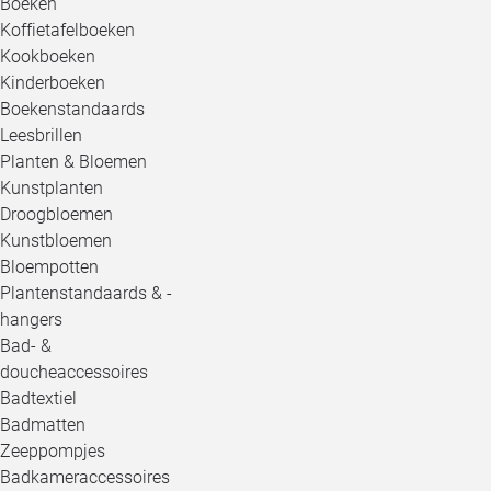
Boeken
Koffietafelboeken
Kookboeken
Kinderboeken
Boekenstandaards
Leesbrillen
Planten & Bloemen
Kunstplanten
Droogbloemen
Kunstbloemen
Bloempotten
Plantenstandaards & -
hangers
Bad- &
doucheaccessoires
Badtextiel
Badmatten
Zeeppompjes
Badkameraccessoires