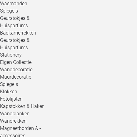
Wasmanden
Spiegels
Geurstokjes &
Huisparfums
Badkamerrekken
Geurstokjes &
Huisparfums
Stationery
Eigen Collectie
Wanddecoratie
Muurdecoratie
Spiegels
Klokken
Fotolijsten
Kapstokken & Haken
Wandplanken
Wandrekken
Magneetborden & -
accessoires