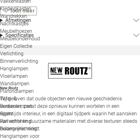
Vakkenkasten
Kledingkasten
Toon meer
Wandrekken
Afmetingen
Nachtkastjes
Meubelhoezen
Specificaties
Meubelonderhoud
Eigen Collectie
Verlichting
Binnenverlichting
Hanglampen
Vloerlampen
Wandlampen
New Routz
Plafondlampen
Tafel- &
Wij geloven dat oude objecten een nieuwe geschiedenis
Bureaulampen
verdienen, zodat deze opnieuw kunnen wortelen in een
Spots
eigentijds interieur, in een digitaal tijdperk waarin het aanraken
Railverlichting
van echte en duurzame materialen met diverse texturen steeds
Buitenverlichting
belangrijker wordt.
Hanglampen voor