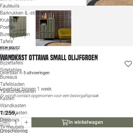
Loo
Fauteuils
Barkrukken & -stoelen
Krukjes
Loo
Poefjes
Bureaustoelen
Loo
Tafels
NEW ROUTZ
Eettafels
Loo
Salontafels
Wandkast Ottawa small olijfgroen
Bijzettafels
Loo
Sidetables
Leverbaar in
5 uitvoeringen
Bureaus
Tafelbladen
Alle 
Leverbaar binnen 1 week
Tafelonderstellen
Er wordt contact opgenomen voor een bezorgafspraak
Kasten
Wandkasten
1.259,-
Vitrinekasten
Dressoirs
In winkelwagen
Tv meubels
Omschrijving