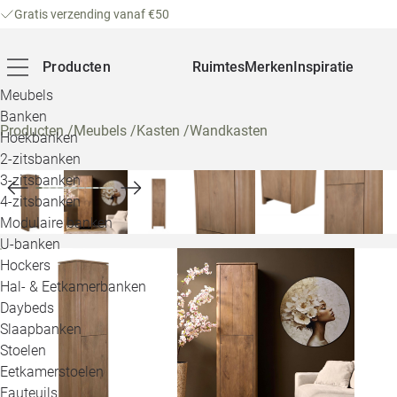
Gratis verzending vanaf €50
Producten
Ruimtes
Merken
Inspiratie
Meubels
Banken
Producten
/
Meubels
/
Kasten
/
Wandkasten
Hoekbanken
2-zitsbanken
3-zitsbanken
4-zitsbanken
Modulaire banken
U-banken
Hockers
Hal- & Eetkamerbanken
Daybeds
Slaapbanken
Stoelen
Eetkamerstoelen
Fauteuils