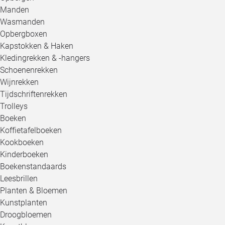
Manden
Wasmanden
Opbergboxen
Kapstokken & Haken
Kledingrekken & -hangers
Schoenenrekken
Wijnrekken
Tijdschriftenrekken
Trolleys
Boeken
Koffietafelboeken
Kookboeken
Kinderboeken
Boekenstandaards
Leesbrillen
Planten & Bloemen
Kunstplanten
Droogbloemen