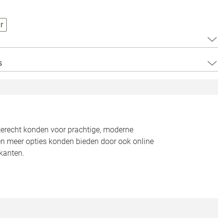
Loods 5 Za
r
Loods 5 Gara
Alle openingst
s
 terecht konden voor prachtige, moderne
ten meer opties konden bieden door ook online
kanten.