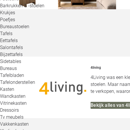
Barkrukken & -stoelen
Krukjes
Poefjes
Bureaustoelen
Tafels
Eettafels
Salontafels
Bijzettafels
Sidetables
Bureaus
4living
Tafelbladen
4Living was een kle
Tafelonderstellen
stoelen. Maar naarm
Kasten
te verkopen, waaro
Wandkasten
Vitrinekasten
Bekijk alles van 4l
Dressoirs
Tv meubels
Vakkenkasten