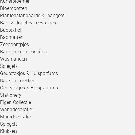
Kunstbloemen
Bloempotten
Plantenstandaards & -hangers
Bad- & doucheaccessoires
Badtextiel
Badmatten
Zeeppompjes
Badkameraccessoires
Wasmanden
Spiegels
Geurstokjes & Huisparfums
Badkamerrekken
Geurstokjes & Huisparfums
Stationery
Eigen Collectie
Wanddecoratie
Muurdecoratie
Spiegels
Klokken