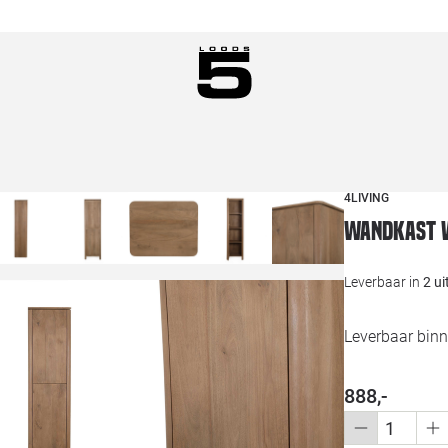
4LIVING
Wandkast 
Leverbaar in
2 u
Leverbaar binn
888,-