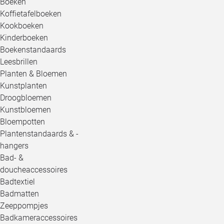
Boeken
Koffietafelboeken
Kookboeken
Kinderboeken
Boekenstandaards
Leesbrillen
Planten & Bloemen
Kunstplanten
Droogbloemen
Kunstbloemen
Bloempotten
Plantenstandaards & -
hangers
Bad- &
doucheaccessoires
Badtextiel
Badmatten
Zeeppompjes
Badkameraccessoires