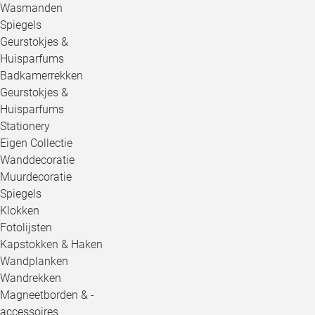
Wasmanden
Spiegels
Geurstokjes &
Huisparfums
Badkamerrekken
Geurstokjes &
Huisparfums
Stationery
Eigen Collectie
Wanddecoratie
Muurdecoratie
Spiegels
Klokken
Fotolijsten
Kapstokken & Haken
Wandplanken
Wandrekken
Magneetborden & -
accessoires