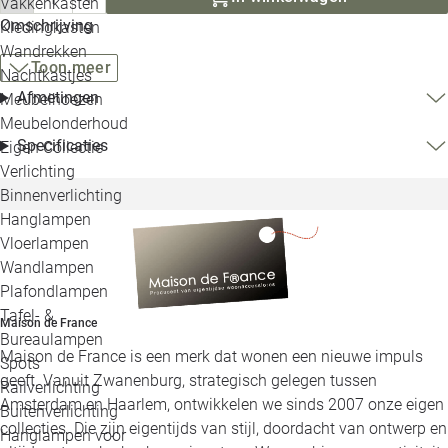
Vakkenkasten
Omschrijving
Kledingkasten
Wandrekken
Toon meer
Nachtkastjes
Afmetingen
Meubelhoezen
Meubelonderhoud
Specificaties
Eigen Collectie
Verlichting
Binnenverlichting
Hanglampen
Vloerlampen
Wandlampen
Plafondlampen
Tafel- &
Maison de France
Bureaulampen
Maison de France is een merk dat wonen een nieuwe impuls
Spots
geeft. Vanuit Zwanenburg, strategisch gelegen tussen
Railverlichting
Amsterdam en Haarlem, ontwikkelen we sinds 2007 onze eigen
Buitenverlichting
collecties. Die zijn eigentijds van stijl, doordacht van ontwerp en
Hanglampen voor