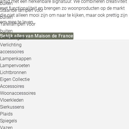
altijd met een herkenbare signatuur. We combineren creativiteit
buiten
met functionaliteit en brengen zo woonproducten op de markt
Staande lampen voor
die niet alleen mooi zijn om naar te kijken, maar ook prettig zijn
buiten
om mee te leven.
Tafellampen voor
buiten
Bekijk alles van Maison de France
Lichtslingers
Verlichting
accessoires
Lampenkappen
Lampenvoeten
Lichtbronnen
Eigen Collectie
Accessoires
Woonaccessoires
Vloerkleden
Sierkussens
Plaids
Spiegels
Vazen