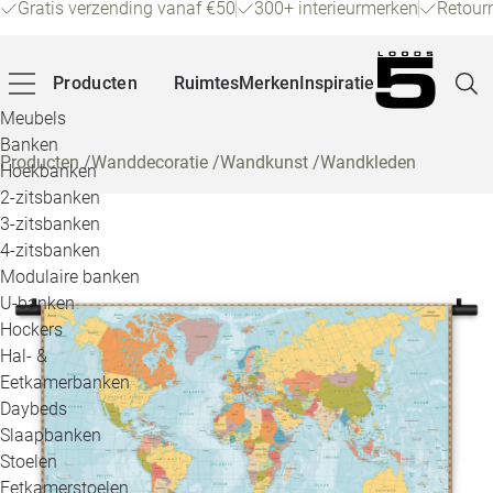
Gratis verzending vanaf €50
300+ interieurmerken
Retour
Producten
Ruimtes
Merken
Inspiratie
Meubels
Banken
Producten
/
Wanddecoratie
/
Wandkunst
/
Wandkleden
Hoekbanken
Pagina
2-zitsbanken
3-zitsbanken
4-zitsbanken
Winke
Modulaire banken
U-banken
Klant
Hockers
Hal- &
Veelg
Eetkamerbanken
Daybeds
Openin
Slaapbanken
Loo
Stoelen
Eetkamerstoelen