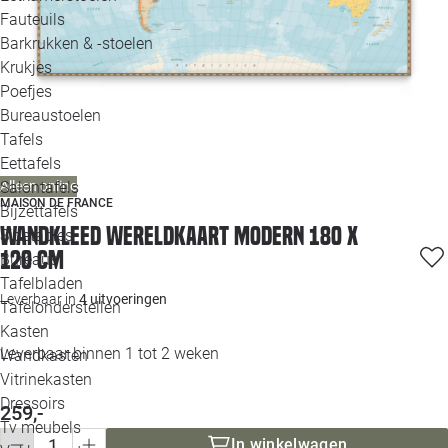
Loo
Fauteuils
Barkrukken & -stoelen
Krukjes
Loo
Poefjes
Bureaustoelen
Loo
Tafels
Eettafels
Loo
Salontafels
Alleen online
MAISON DE FRANCE
Bijzettafels
Loo
Wandkleed Wereldkaart modern 180 x
Sidetables
120 cm
Bureaus
Tafelbladen
Alle 
Leverbaar in
4 uitvoeringen
Tafelonderstellen
Kasten
Leverbaar binnen 1 tot 2 weken
Wandkasten
Vitrinekasten
Dressoirs
259,-
Tv meubels
In winkelwagen