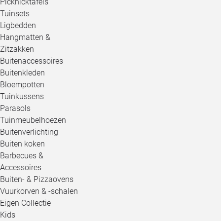
Picknicktafels
Tuinsets
Ligbedden
Hangmatten &
Zitzakken
Buitenaccessoires
Buitenkleden
Bloempotten
Tuinkussens
Parasols
Tuinmeubelhoezen
Buitenverlichting
Buiten koken
Barbecues &
Accessoires
Buiten- & Pizzaovens
Vuurkorven & -schalen
Eigen Collectie
Kids