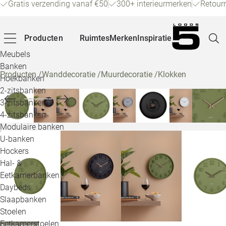
Gratis verzending vanaf €50
300+ interieurmerken
Retour
Producten
Ruimtes
Merken
Inspiratie
Meubels
Banken
Producten
/
Wanddecoratie
/
Muurdecoratie
/
Klokken
Hoekbanken
Pagina
2-zitsbanken
3-zitsbanken
4-zitsbanken
Winke
Modulaire banken
U-banken
Klant
Hockers
Hal- &
Veelg
Eetkamerbanken
Daybeds
Openin
Slaapbanken
Loo
Stoelen
Eetkamerstoelen