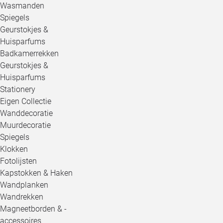
Wasmanden
Spiegels
Geurstokjes &
Huisparfums
Badkamerrekken
Geurstokjes &
Huisparfums
Stationery
Eigen Collectie
Wanddecoratie
Muurdecoratie
Spiegels
Klokken
Fotolijsten
Kapstokken & Haken
Wandplanken
Wandrekken
Magneetborden & -
accessoires