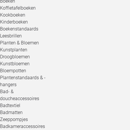
Boeken
Koffietafelboeken
Kookboeken
Kinderboeken
Boekenstandaards
Leesbrillen
Planten & Bloemen
Kunstplanten
Droogbloemen
Kunstbloemen
Bloempotten
Plantenstandaards & -
hangers
Bad- &
doucheaccessoires
Badtextiel
Badmatten
Zeeppompjes
Badkameraccessoires