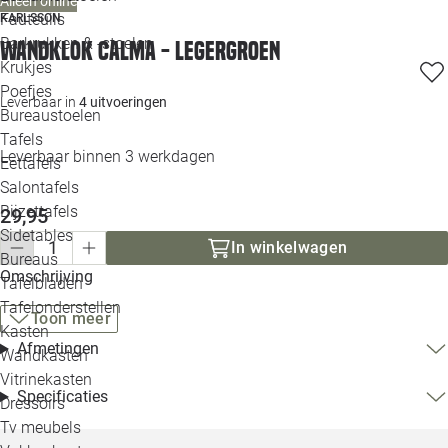
Alleen online
Loo
Fauteuils
KARLSSON
Barkrukken & -stoelen
Wandklok Calma - Legergroen
Krukjes
Loo
Poefjes
Leverbaar in
4 uitvoeringen
Bureaustoelen
Loo
Tafels
Leverbaar binnen 3 werkdagen
Eettafels
Loo
Salontafels
Bijzettafels
29,95
Loo
Sidetables
In winkelwagen
Bureaus
Omschrijving
Tafelbladen
Alle 
Tafelonderstellen
Toon meer
Kasten
Afmetingen
Wandkasten
Vitrinekasten
Specificaties
Dressoirs
Tv meubels