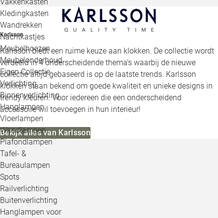
Vakkenkasten
Kledingkasten
Wandrekken
Karlsson
Nachtkastjes
Meubelhoezen
Karlsson biedt een ruime keuze aan klokken. De collectie wordt
Meubelonderhoud
verdeeld in 4 onderscheidende thema’s waarbij de nieuwe
Eigen Collectie
collectie altijd gebaseerd is op de laatste trends. Karlsson
Verlichting
klokken staan bekend om goede kwaliteit en unieke designs in
Binnenverlichting
trendy kleuren. Voor iedereen die een onderscheidend
Hanglampen
accessoire wil toevoegen in hun interieur!
Vloerlampen
Wandlampen
Bekijk alles van Karlsson
Plafondlampen
Tafel- &
Bureaulampen
Spots
Railverlichting
Buitenverlichting
Hanglampen voor