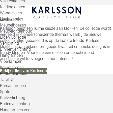
Vakkenkasten
Kledingkasten
Wandrekken
Nachtkastjes
Karlsson
Meubelhoezen
Karlsson biedt een ruime keuze aan klokken. De collectie wordt
Meubelonderhoud
verdeeld in 4 onderscheidende thema’s waarbij de nieuwe
Eigen Collectie
collectie altijd gebaseerd is op de laatste trends. Karlsson
Verlichting
klokken staan bekend om goede kwaliteit en unieke designs in
Binnenverlichting
trendy kleuren. Voor iedereen die een onderscheidend
Hanglampen
accessoire wil toevoegen in hun interieur!
Vloerlampen
Wandlampen
Bekijk alles van Karlsson
Plafondlampen
Tafel- &
Bureaulampen
Spots
Railverlichting
Buitenverlichting
Hanglampen voor