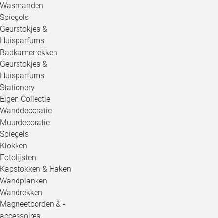
Wasmanden
Spiegels
Geurstokjes &
Huisparfums
Badkamerrekken
Geurstokjes &
Huisparfums
Stationery
Eigen Collectie
Wanddecoratie
Muurdecoratie
Spiegels
Klokken
Fotolijsten
Kapstokken & Haken
Wandplanken
Wandrekken
Magneetborden & -
accessoires