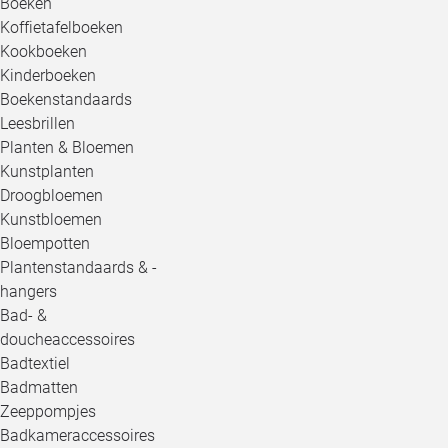
Boeken
Koffietafelboeken
Kookboeken
Kinderboeken
Boekenstandaards
Leesbrillen
Planten & Bloemen
Kunstplanten
Droogbloemen
Kunstbloemen
Bloempotten
Plantenstandaards & -
hangers
Bad- &
doucheaccessoires
Badtextiel
Badmatten
Zeeppompjes
Badkameraccessoires