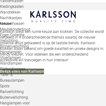
Vakkenkasten
Kledingkasten
Wandrekken
Nachtkastjes
Meubelhoezen
Karlsson
Meubelonderhoud
Karlsson biedt een ruime keuze aan klokken. De collectie wordt
Eigen Collectie
verdeeld in 4 onderscheidende thema’s waarbij de nieuwe
Verlichting
collectie altijd gebaseerd is op de laatste trends. Karlsson
Binnenverlichting
klokken staan bekend om goede kwaliteit en unieke designs in
Hanglampen
trendy kleuren. Voor iedereen die een onderscheidend
Vloerlampen
accessoire wil toevoegen in hun interieur!
Wandlampen
Plafondlampen
Bekijk alles van Karlsson
Tafel- &
Bureaulampen
Spots
Railverlichting
Buitenverlichting
Hanglampen voor