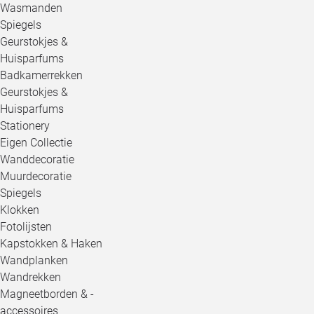
Wasmanden
Spiegels
Geurstokjes &
Huisparfums
Badkamerrekken
Geurstokjes &
Huisparfums
Stationery
Eigen Collectie
Wanddecoratie
Muurdecoratie
Spiegels
Klokken
Fotolijsten
Kapstokken & Haken
Wandplanken
Wandrekken
Magneetborden & -
accessoires