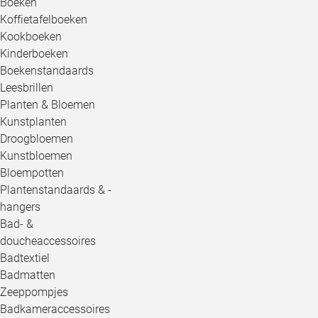
Boeken
Koffietafelboeken
Kookboeken
Kinderboeken
Boekenstandaards
Leesbrillen
Planten & Bloemen
Kunstplanten
Droogbloemen
Kunstbloemen
Bloempotten
Plantenstandaards & -
hangers
Bad- &
doucheaccessoires
Badtextiel
Badmatten
Zeeppompjes
Badkameraccessoires