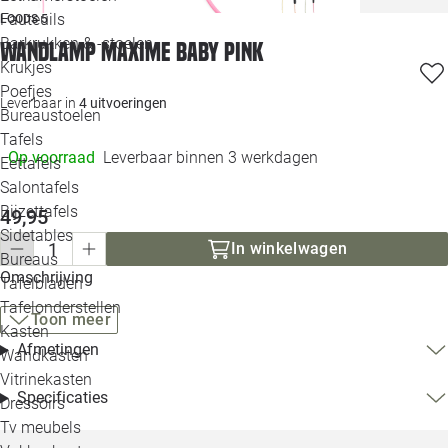
Loo
Fauteuils
LOODS 5
Barkrukken & -stoelen
Wandlamp Maxime baby pink
Krukjes
Loo
Poefjes
Leverbaar in
4 uitvoeringen
Bureaustoelen
Loo
Tafels
Op voorraad
Leverbaar binnen 3 werkdagen
Eettafels
Loo
Salontafels
Bijzettafels
49,95
Loo
Sidetables
In winkelwagen
Bureaus
Omschrijving
Tafelbladen
Alle 
Tafelonderstellen
Toon meer
Kasten
Afmetingen
Wandkasten
Vitrinekasten
Specificaties
Dressoirs
Tv meubels