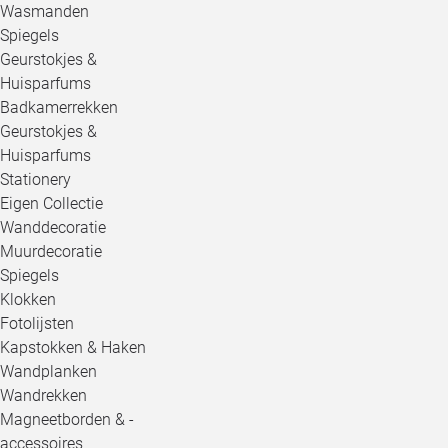
Wasmanden
Spiegels
Geurstokjes &
Huisparfums
Badkamerrekken
Geurstokjes &
Huisparfums
Stationery
Eigen Collectie
Wanddecoratie
Muurdecoratie
Spiegels
Klokken
Fotolijsten
Kapstokken & Haken
Wandplanken
Wandrekken
Magneetborden & -
accessoires