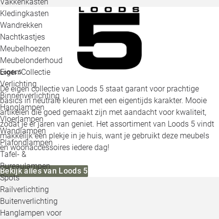
Vakkenkasten
Kledingkasten
Wandrekken
Nachtkastjes
Meubelhoezen
Meubelonderhoud
Eigen Collectie
Loods 5
Verlichting
De eigen collectie van Loods 5 staat garant voor prachtige
Binnenverlichting
basics in neutrale kleuren met een eigentijds karakter. Mooie
Hanglampen
artikelen die goed gemaakt zijn met aandacht voor kwaliteit,
Vloerlampen
zodat je er jaren van geniet. Het assortiment van Loods 5 vindt
Wandlampen
makkelijk een plekje in je huis, want je gebruikt deze meubels
Plafondlampen
en woonaccessoires iedere dag!
Tafel- &
Bureaulampen
Bekijk alles van Loods 5
Spots
Railverlichting
Buitenverlichting
Hanglampen voor