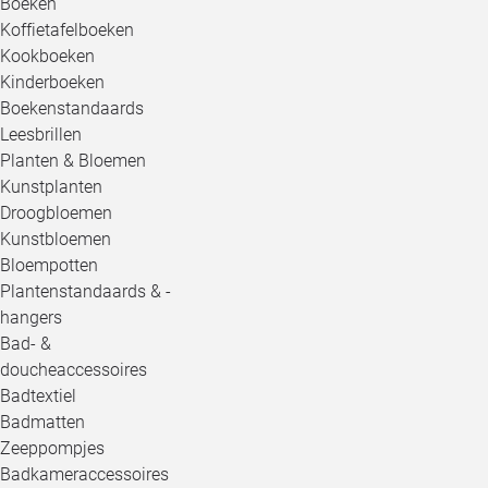
Boeken
Koffietafelboeken
Kookboeken
Kinderboeken
Boekenstandaards
Leesbrillen
Planten & Bloemen
Kunstplanten
Droogbloemen
Kunstbloemen
Bloempotten
Plantenstandaards & -
hangers
Bad- &
doucheaccessoires
Badtextiel
Badmatten
Zeeppompjes
Badkameraccessoires