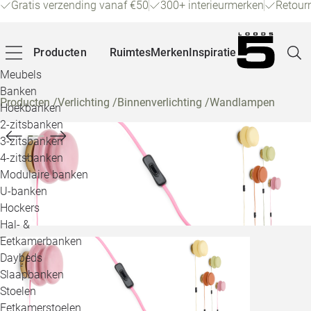
Gratis verzending vanaf €50
300+ interieurmerken
Retour
Producten
Ruimtes
Merken
Inspiratie
Meubels
Banken
Producten
/
Verlichting
/
Binnenverlichting
/
Wandlampen
Hoekbanken
Pagina
2-zitsbanken
3-zitsbanken
4-zitsbanken
Winke
Modulaire banken
U-banken
Klant
Hockers
Hal- &
Veelg
Eetkamerbanken
Daybeds
Openin
Slaapbanken
Loo
Stoelen
Eetkamerstoelen