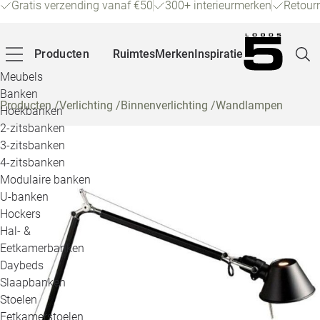
Gratis verzending vanaf €50
300+ interieurmerken
Retour
Producten
Ruimtes
Merken
Inspiratie
Meubels
Banken
Producten
/
Verlichting
/
Binnenverlichting
/
Wandlampen
Hoekbanken
Pagina
2-zitsbanken
3-zitsbanken
4-zitsbanken
Winke
Modulaire banken
U-banken
Klant
Hockers
Hal- &
Veelg
Eetkamerbanken
Daybeds
Openin
Slaapbanken
Loo
Stoelen
Eetkamerstoelen