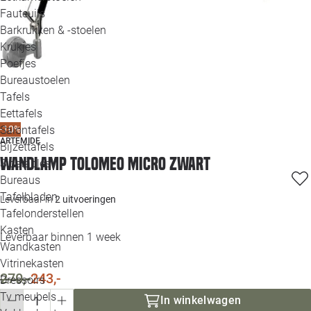
Loo
Fauteuils
Barkrukken & -stoelen
Krukjes
Loo
Poefjes
Bureaustoelen
Loo
Tafels
Eettafels
Loo
Salontafels
-10%
ARTEMIDE
Bijzettafels
Loo
Wandlamp Tolomeo Micro zwart
Sidetables
(out
Bureaus
Tafelbladen
Leverbaar in
2 uitvoeringen
Alle 
Tafelonderstellen
Kasten
Leverbaar binnen 1 week
Wandkasten
Vitrinekasten
270,-
243,-
Dressoirs
Tv meubels
In winkelwagen