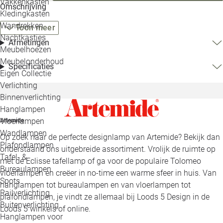
Vakkenkasten
Omschrijving
Kledingkasten
Wandrekken
Toon meer
Nachtkastjes
Afmetingen
Meubelhoezen
Meubelonderhoud
Specificaties
Eigen Collectie
Verlichting
Binnenverlichting
Hanglampen
Vloerlampen
Artemide
Wandlampen
Op zoek naar de perfecte designlamp van Artemide? Bekijk dan
Plafondlampen
onderstaand ons uitgebreide assortiment. Vrolijk de ruimte op
Tafel- &
met de Eclisse tafellamp of ga voor de populaire Tolomeo
Bureaulampen
vloerlampen en creëer in no-time een warme sfeer in huis. Van
Spots
hanglampen tot bureaulampen en van vloerlampen tot
Railverlichting
plafondlampen, je vindt ze allemaal bij Loods 5 Design in de
Buitenverlichting
Loods 5 winkels of online.
Hanglampen voor