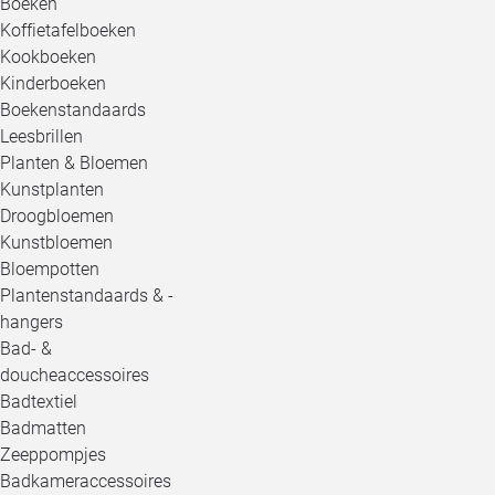
Boeken
Koffietafelboeken
Kookboeken
Kinderboeken
Boekenstandaards
Leesbrillen
Planten & Bloemen
Kunstplanten
Droogbloemen
Kunstbloemen
Bloempotten
Plantenstandaards & -
hangers
Bad- &
doucheaccessoires
Badtextiel
Badmatten
Zeeppompjes
Badkameraccessoires