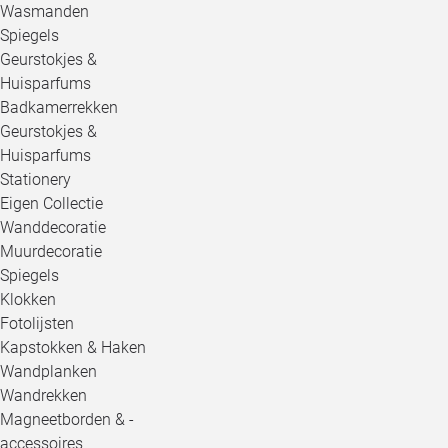
Wasmanden
Spiegels
Geurstokjes &
Huisparfums
Badkamerrekken
Geurstokjes &
Huisparfums
Stationery
Eigen Collectie
Wanddecoratie
Muurdecoratie
Spiegels
Klokken
Fotolijsten
Kapstokken & Haken
Wandplanken
Wandrekken
Magneetborden & -
accessoires