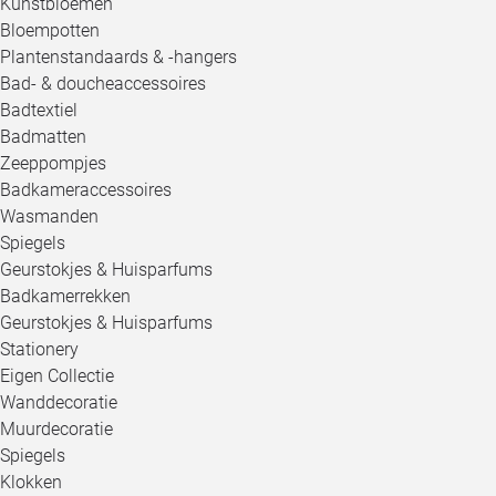
Kunstbloemen
Bloempotten
Plantenstandaards & -hangers
Bad- & doucheaccessoires
Badtextiel
Badmatten
Zeeppompjes
Badkameraccessoires
Wasmanden
Spiegels
Geurstokjes & Huisparfums
Badkamerrekken
Geurstokjes & Huisparfums
Stationery
Eigen Collectie
Wanddecoratie
Muurdecoratie
Spiegels
Klokken