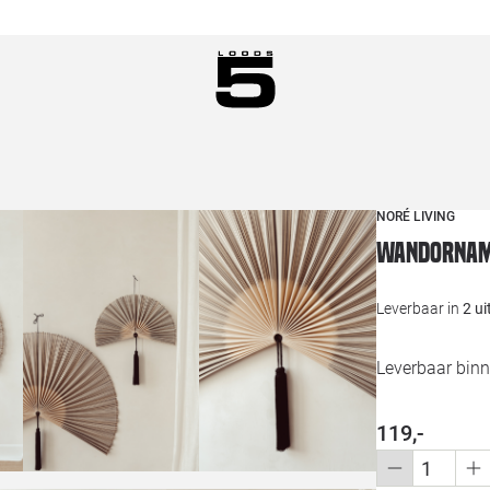
NORÉ LIVING
Wandornam
Leverbaar in
2 u
Leverbaar bin
119,-