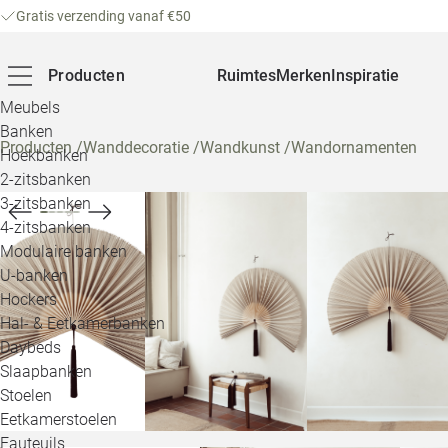
Gratis verzending vanaf €50
Producten
Ruimtes
Merken
Inspiratie
Meubels
Banken
Producten
/
Wanddecoratie
/
Wandkunst
/
Wandornamenten
Hoekbanken
2-zitsbanken
3-zitsbanken
4-zitsbanken
Modulaire banken
U-banken
Hockers
Hal- & Eetkamerbanken
Daybeds
Slaapbanken
Stoelen
Eetkamerstoelen
Fauteuils