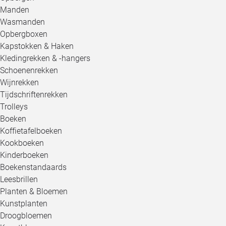
Manden
Wasmanden
Opbergboxen
Kapstokken & Haken
Kledingrekken & -hangers
Schoenenrekken
Wijnrekken
Tijdschriftenrekken
Trolleys
Boeken
Koffietafelboeken
Kookboeken
Kinderboeken
Boekenstandaards
Leesbrillen
Planten & Bloemen
Kunstplanten
Droogbloemen