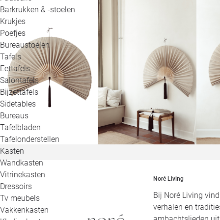
Barkrukken & -stoelen
Krukjes
Poefjes
Bureaustoelen
Tafels
Eettafels
Salontafels
Bijzettafels
Sidetables
Bureaus
Tafelbladen
Tafelonderstellen
Kasten
Wandkasten
Vitrinekasten
Noré Living
Dressoirs
Bij Noré Living vin
Tv meubels
verhalen en tradit
Vakkenkasten
ambachtslieden ui