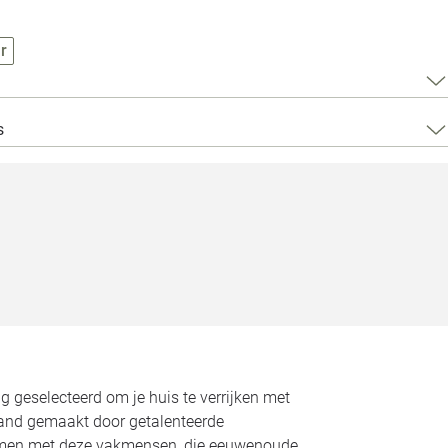
Loods 5 Za
r
Loods 5 Gara
Alle openingst
s
ig geselecteerd om je huis te verrijken met
hand gemaakt door getalenteerde
samen met deze vakmensen, die eeuwenoude