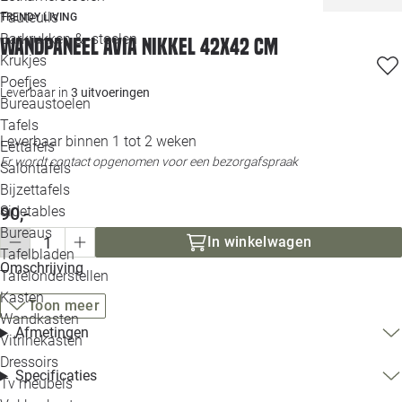
Loo
Fauteuils
TRENDY LIVING
Barkrukken & -stoelen
Wandpaneel Avia nikkel 42x42 cm
Krukjes
Loo
Poefjes
Leverbaar in
3 uitvoeringen
Bureaustoelen
Loo
Tafels
Leverbaar binnen 1 tot 2 weken
Eettafels
Loo
Er wordt contact opgenomen voor een bezorgafspraak
Salontafels
Bijzettafels
Loo
Sidetables
90,-
Bureaus
In winkelwagen
Tafelbladen
Alle 
Omschrijving
Tafelonderstellen
Kasten
Toon meer
Wandkasten
Afmetingen
Vitrinekasten
Dressoirs
Specificaties
Tv meubels