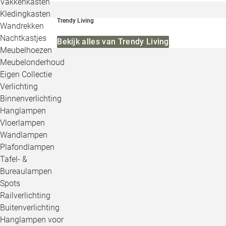
Vakkenkasten
Kledingkasten
Trendy Living
Wandrekken
Nachtkastjes
Bekijk alles van Trendy Living
Meubelhoezen
Meubelonderhoud
Eigen Collectie
Verlichting
Binnenverlichting
Hanglampen
Vloerlampen
Wandlampen
Plafondlampen
Tafel- &
Bureaulampen
Spots
Railverlichting
Buitenverlichting
Hanglampen voor