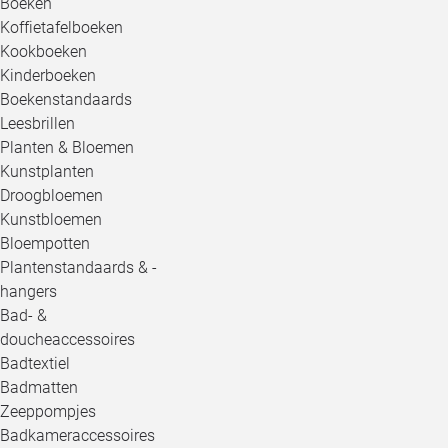
Boeken
Koffietafelboeken
Kookboeken
Kinderboeken
Boekenstandaards
Leesbrillen
Planten & Bloemen
Kunstplanten
Droogbloemen
Kunstbloemen
Bloempotten
Plantenstandaards & -
hangers
Bad- &
doucheaccessoires
Badtextiel
Badmatten
Zeeppompjes
Badkameraccessoires