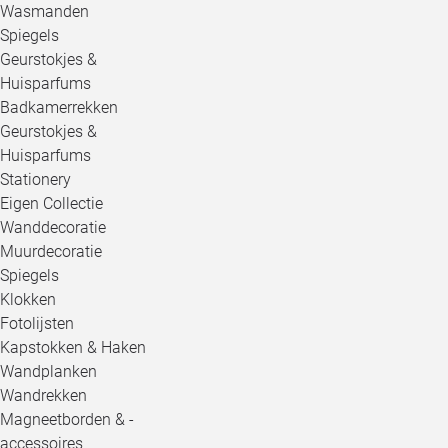
Wasmanden
Spiegels
Geurstokjes &
Huisparfums
Badkamerrekken
Geurstokjes &
Huisparfums
Stationery
Eigen Collectie
Wanddecoratie
Muurdecoratie
Spiegels
Klokken
Fotolijsten
Kapstokken & Haken
Wandplanken
Wandrekken
Magneetborden & -
accessoires