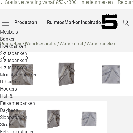
Gratis verzending vanaf €50
300+ interieurmerken
Retour
Producten
Ruimtes
Merken
Inspiratie
Meubels
Banken
Producten
/
Wanddecoratie
/
Wandkunst
/
Wandpanelen
Hoekbanken
Pagina
2-zitsbanken
3-zitsbanken
4-zitsbanken
Winke
Modulaire banken
U-banken
Klant
Hockers
Hal- &
Veelg
Eetkamerbanken
Daybeds
Openin
Slaapbanken
Loo
Stoelen
Eetkamerstoelen