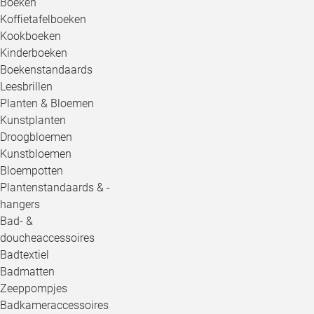
Boeken
Koffietafelboeken
Kookboeken
Kinderboeken
Boekenstandaards
Leesbrillen
Planten & Bloemen
Kunstplanten
Droogbloemen
Kunstbloemen
Bloempotten
Plantenstandaards & -
hangers
Bad- &
doucheaccessoires
Badtextiel
Badmatten
Zeeppompjes
Badkameraccessoires