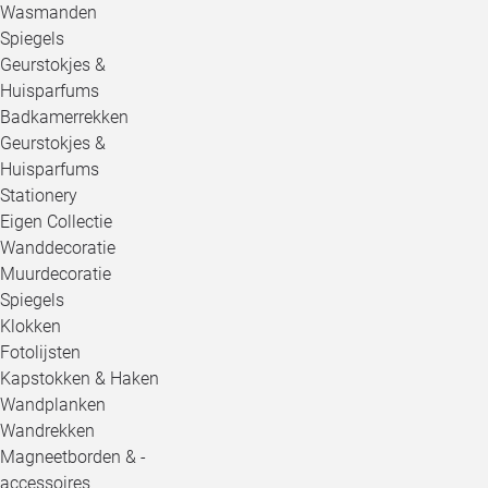
Wasmanden
Spiegels
Geurstokjes &
Huisparfums
Badkamerrekken
Geurstokjes &
Huisparfums
Stationery
Eigen Collectie
Wanddecoratie
Muurdecoratie
Spiegels
Klokken
Fotolijsten
Kapstokken & Haken
Wandplanken
Wandrekken
Magneetborden & -
accessoires