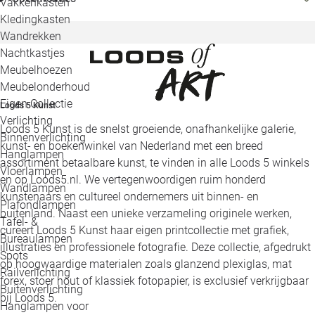
Vakkenkasten
Kledingkasten
Wandrekken
Nachtkastjes
Meubelhoezen
Meubelonderhoud
Eigen Collectie
Loods 5 Kunst
Verlichting
Loods 5 Kunst is de snelst groeiende, onafhankelijke galerie,
Binnenverlichting
kunst- en boekenwinkel van Nederland met een breed
Hanglampen
assortiment betaalbare kunst, te vinden in alle Loods 5 winkels
Vloerlampen
en op Loods5.nl. We vertegenwoordigen ruim honderd
Wandlampen
kunstenaars en cultureel ondernemers uit binnen- en
Plafondlampen
buitenland. Naast een unieke verzameling originele werken,
Tafel- &
cureert Loods 5 Kunst haar eigen printcollectie met grafiek,
Bureaulampen
illustraties en professionele fotografie. Deze collectie, afgedrukt
Spots
op hoogwaardige materialen zoals glanzend plexiglas, mat
Railverlichting
forex, stoer hout of klassiek fotopapier, is exclusief verkrijgbaar
Buitenverlichting
bij Loods 5.
Hanglampen voor