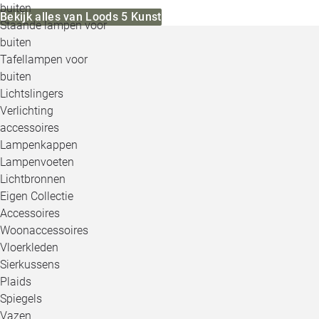
buiten
Bekijk alles van Loods 5 Kunst
Staande lampen voor
buiten
Tafellampen voor
buiten
Lichtslingers
Verlichting
accessoires
Lampenkappen
Lampenvoeten
Lichtbronnen
Eigen Collectie
Accessoires
Woonaccessoires
Vloerkleden
Sierkussens
Plaids
Spiegels
Vazen