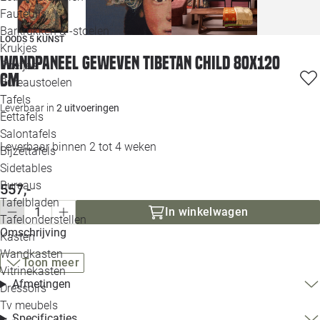
Loo
Fauteuils
Barkrukken & -stoelen
LOODS 5 KUNST
Krukjes
Loo
Wandpaneel geweven Tibetan Child 80x120
Poefjes
cm
Bureaustoelen
Loo
Tafels
Leverbaar in
2 uitvoeringen
Eettafels
Loo
Salontafels
Leverbaar binnen 2 tot 4 weken
Bijzettafels
Loo
Sidetables
(out
Bureaus
557,-
Tafelbladen
In winkelwagen
Alle 
Tafelonderstellen
Omschrijving
Kasten
Wandkasten
Toon meer
Vitrinekasten
Afmetingen
Dressoirs
Tv meubels
Specificaties