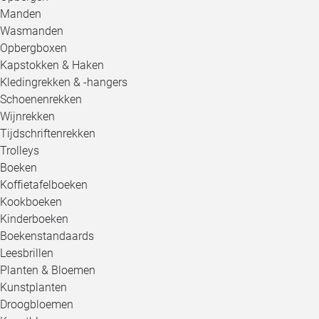
Manden
Wasmanden
Opbergboxen
Kapstokken & Haken
Kledingrekken & -hangers
Schoenenrekken
Wijnrekken
Tijdschriftenrekken
Trolleys
Boeken
Koffietafelboeken
Kookboeken
Kinderboeken
Boekenstandaards
Leesbrillen
Planten & Bloemen
Kunstplanten
Droogbloemen