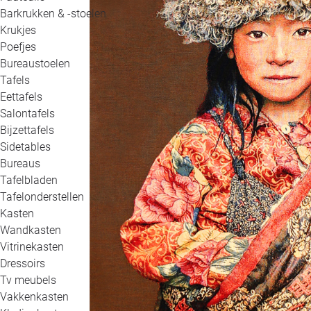
Barkrukken & -stoelen
Krukjes
Poefjes
Bureaustoelen
Tafels
Eettafels
Salontafels
Bijzettafels
Sidetables
Bureaus
Tafelbladen
Tafelonderstellen
Kasten
Wandkasten
Vitrinekasten
Dressoirs
Tv meubels
Vakkenkasten