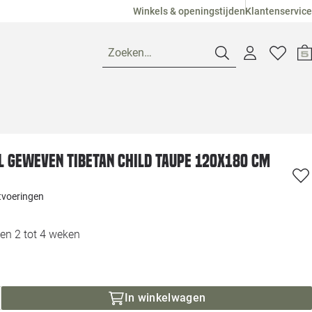
Winkels & openingstijden
Klantenservice
Zoeken…
Openingstijden
 geweven Tibetan Child taupe 120x180 cm
Pagina suggesties
Loods 5 Ame
itvoeringen
Winkels
Loods 5 Dui
en 2 tot 4 weken
Klantenservice
Loods 5 Maas
Veelgestelde vragen
Loods 5 Slie
In winkelwagen