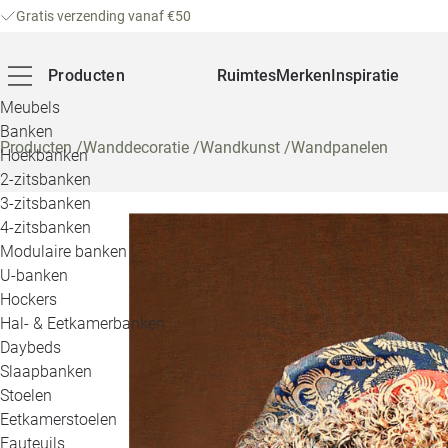
Gratis verzending vanaf €50
Producten
Ruimtes
Merken
Inspiratie
Meubels
Banken
Producten
/
Wanddecoratie
/
Wandkunst
/
Wandpanelen
Hoekbanken
2-zitsbanken
3-zitsbanken
4-zitsbanken
Modulaire banken
U-banken
Hockers
Hal- & Eetkamerbanken
Daybeds
Slaapbanken
Stoelen
Eetkamerstoelen
Fauteuils