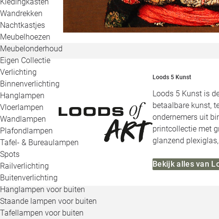
Kledingkasten
Wandrekken
Nachtkastjes
Meubelhoezen
Meubelonderhoud
Eigen Collectie
Verlichting
Loods 5 Kunst
Binnenverlichting
Loods 5 Kunst is de
Hanglampen
betaalbare kunst, 
Vloerlampen
ondernemers uit bi
Wandlampen
printcollectie met g
Plafondlampen
glanzend plexiglas, 
Tafel- & Bureaulampen
Spots
Bekijk alles van L
Railverlichting
Buitenverlichting
Hanglampen voor buiten
Staande lampen voor buiten
Tafellampen voor buiten