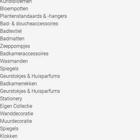
Kunstbloemen
Bloempotten
Plantenstandaards & -hangers
Bad- & doucheaccessoires
Badtextiel
Badmatten
Zeeppompjes
Badkameraccessoires
Wasmanden
Spiegels
Geurstokjes & Huisparfums
Badkamerrekken
Geurstokjes & Huisparfums
Stationery
Eigen Collectie
Wanddecoratie
Muurdecoratie
Spiegels
Klokken