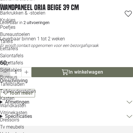
Loo
Fauteuils
Wandpaneel Oria beige 39 cm
Barkrukken & -stoelen
Krukjes
Loo
Leverbaar in
2 uitvoeringen
Poefjes
Bureaustoelen
Loo
Leverbaar binnen 1 tot 2 weken
Tafels
Er wordt contact opgenomen voor een bezorgafspraak
Eettafels
Loo
Salontafels
60,-
Bijzettafels
Loo
Sidetables
(out
In winkelwagen
Bureaus
Omschrijving
Tafelbladen
Alle 
Tafelonderstellen
Toon meer
Kasten
Afmetingen
Wandkasten
Vitrinekasten
Specificaties
Dressoirs
Tv meubels