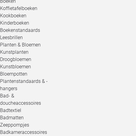
Boeken
Koffietafelboeken
Kookboeken
Kinderboeken
Boekenstandaards
Leesbrillen
Planten & Bloemen
Kunstplanten
Droogbloemen
Kunstbloemen
Bloempotten
Plantenstandaards & -
hangers
Bad- &
doucheaccessoires
Badtextiel
Badmatten
Zeeppompjes
Badkameraccessoires