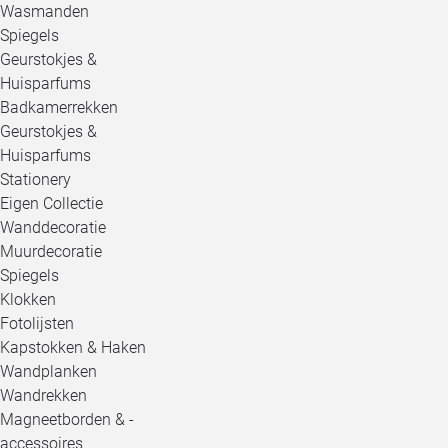
Wasmanden
Spiegels
Geurstokjes &
Huisparfums
Badkamerrekken
Geurstokjes &
Huisparfums
Stationery
Eigen Collectie
Wanddecoratie
Muurdecoratie
Spiegels
Klokken
Fotolijsten
Kapstokken & Haken
Wandplanken
Wandrekken
Magneetborden & -
accessoires