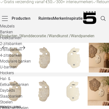
Gratis verzending vanaf €50
300+ interieurmerken
Retour
Producten
Ruimtes
Merken
Inspiratie
Meubels
Banken
Producten
/
Wanddecoratie
/
Wandkunst
/
Wandpanelen
Hoekbanken
Pagina
2-zitsbanken
3-zitsbanken
4-zitsbanken
Winke
Modulaire banken
U-banken
Klant
Hockers
Hal- &
Veelg
Eetkamerbanken
Daybeds
Openin
Slaapbanken
Loo
Stoelen
TRENDY LIVING
Eetkamerstoelen