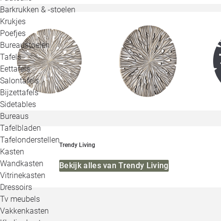
Barkrukken & -stoelen
Krukjes
Poefjes
Bureaustoelen
Tafels
Eettafels
Salontafels
Bijzettafels
Sidetables
Bureaus
Tafelbladen
Tafelonderstellen
Trendy Living
Kasten
Wandkasten
Bekijk alles van Trendy Living
Vitrinekasten
Dressoirs
Tv meubels
Vakkenkasten