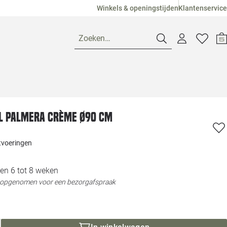
Winkels & openingstijden
Klantenservice
Zoeken…
Openingstijden
l Palmera crème Ø90 cm
Pagina suggesties
Loods 5 Ame
itvoeringen
Winkels
Loods 5 Dui
en 6 tot 8 weken
Klantenservice
Loods 5 Maas
t opgenomen voor een bezorgafspraak
Veelgestelde vragen
Loods 5 Slie