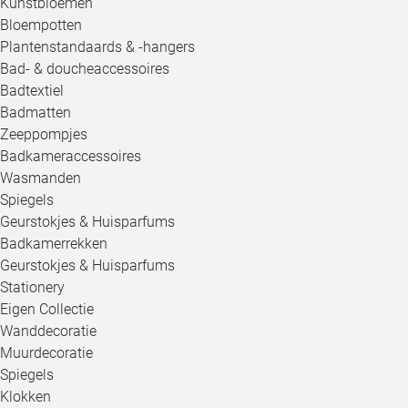
Kunstbloemen
Bloempotten
Plantenstandaards & -hangers
Bad- & doucheaccessoires
Badtextiel
Badmatten
Zeeppompjes
Badkameraccessoires
Wasmanden
Spiegels
Geurstokjes & Huisparfums
Badkamerrekken
Geurstokjes & Huisparfums
Stationery
Eigen Collectie
Wanddecoratie
Muurdecoratie
Spiegels
Klokken