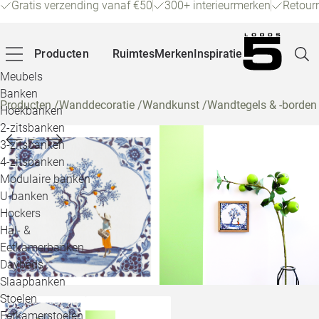
Gratis verzending vanaf €50
300+ interieurmerken
Retour
Producten
Ruimtes
Merken
Inspiratie
Meubels
Banken
Producten
/
Wanddecoratie
/
Wandkunst
/
Wandtegels & -borden
Hoekbanken
Pagina
2-zitsbanken
3-zitsbanken
4-zitsbanken
Winke
Modulaire banken
U-banken
Klant
Hockers
Hal- &
Veelg
Eetkamerbanken
Daybeds
Openin
Slaapbanken
Loo
Stoelen
Eetkamerstoelen