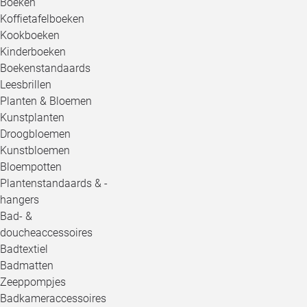
Boeken
Koffietafelboeken
Kookboeken
Kinderboeken
Boekenstandaards
Leesbrillen
Planten & Bloemen
Kunstplanten
Droogbloemen
Kunstbloemen
Bloempotten
Plantenstandaards & -
hangers
Bad- &
doucheaccessoires
Badtextiel
Badmatten
Zeeppompjes
Badkameraccessoires