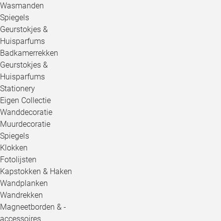
Wasmanden
Spiegels
Geurstokjes &
Huisparfums
Badkamerrekken
Geurstokjes &
Huisparfums
Stationery
Eigen Collectie
Wanddecoratie
Muurdecoratie
Spiegels
Klokken
Fotolijsten
Kapstokken & Haken
Wandplanken
Wandrekken
Magneetborden & -
accessoires