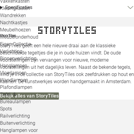
Vakkenkasten
Specificaties
Kledingkasten
Wandrekken
Nachtkastjes
Meubelhoezen
StoryTiles
Meubelonderhoud
Eigen Collectie
StoryTiles geeft een hele nieuwe draai aan de klassieke
Verlichting
beschilderde tegeltjes die je in oude huizen vindt. De oude
Binnenverlichting
voorstellingen zijn vervangen voor nieuwe, moderne
Hanglampen
voorstellingen uit het dagelijks leven. Naast de bekende tegels,
Vloerlampen
vind je in de collectie van StoryTiles ook zeefdrukken op hout en
Wandlampen
kaarten. De kunstwerkjes worden handgemaakt in Amsterdam.
Plafondlampen
Tafel- &
Bekijk alles van StoryTiles
Bureaulampen
Spots
Railverlichting
Buitenverlichting
Hanglampen voor