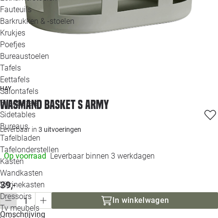
Loo
Fauteuils
Barkrukken & -stoelen
Krukjes
Loo
Poefjes
Bureaustoelen
Loo
Tafels
Eettafels
Loo
HAY
Salontafels
Wasmand Basket S army
Bijzettafels
Loo
Sidetables
Bureaus
Leverbaar in
3 uitvoeringen
Tafelbladen
Alle 
Tafelonderstellen
Op voorraad
Leverbaar binnen 3 werkdagen
Kasten
Wandkasten
39,-
Vitrinekasten
Dressoirs
In winkelwagen
Tv meubels
Omschrijving