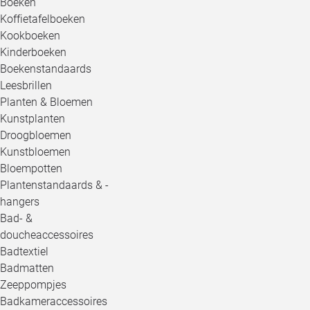
Boeken
Koffietafelboeken
Kookboeken
Kinderboeken
Boekenstandaards
Leesbrillen
Planten & Bloemen
Kunstplanten
Droogbloemen
Kunstbloemen
Bloempotten
Plantenstandaards & -
hangers
Bad- &
doucheaccessoires
Badtextiel
Badmatten
Zeeppompjes
Badkameraccessoires