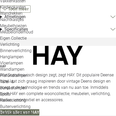
Vakkenkasten
Kledingkasten
Toon meer
Wandrekken
Afmetingen
Nachtkastjes
Meubelhoezen
Specificaties
Meubelonderhoud
Eigen Collectie
Verlichting
Binnenverlichting
Hanglampen
Vloerlampen
HAY
Wandlampen
Wie Scandinavisch design zegt, zegt HAY. Dit populaire Deense
Plafondlampen
label laat zich graag inspireren door vintage Deens design en
Tafel- &
voegt er de technologie en trends van nu aan toe. Inmiddels
Bureaulampen
biedt HAY een complete wooncollectie; meubelen, verlichting,
Spots
kleden, woontextiel en accessoires.
Railverlichting
Buitenverlichting
Bekijk alles van HAY
Hanglampen voor