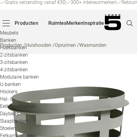
Gratis verzending vanaf €50
300+ interieurmerken
Retour
Producten
Ruimtes
Merken
Inspiratie
Meubels
Banken
Producten
/
Huishouden
/
Opruimen
/
Wasmanden
Hoekbanken
Pagina
2-zitsbanken
3-zitsbanken
4-zitsbanken
Winke
Modulaire banken
U-banken
Klant
Hockers
Hal- &
Veelg
Eetkamerbanken
Daybeds
Openin
Slaapbanken
Loo
Stoelen
Eetkamerstoelen