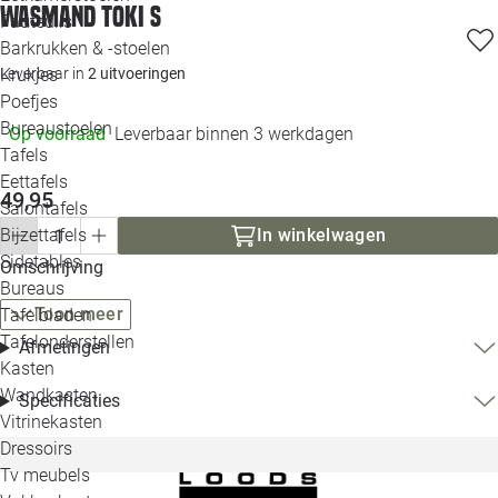
Wasmand Toki S
Loo
Fauteuils
Barkrukken & -stoelen
Krukjes
Leverbaar in
2 uitvoeringen
Loo
Poefjes
Bureaustoelen
Op voorraad
Leverbaar binnen 3 werkdagen
Loo
Tafels
Eettafels
Loo
49,95
Salontafels
Bijzettafels
In winkelwagen
Loo
Sidetables
Omschrijving
Bureaus
Toon meer
Tafelbladen
Alle 
Tafelonderstellen
Afmetingen
Kasten
Wandkasten
Specificaties
Vitrinekasten
Dressoirs
Tv meubels