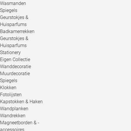
Wasmanden
Spiegels
Geurstokjes &
Huisparfums
Badkamerrekken
Geurstokjes &
Huisparfums
Stationery
Eigen Collectie
Wanddecoratie
Muurdecoratie
Spiegels
Klokken
Fotolijsten
Kapstokken & Haken
Wandplanken
Wandrekken
Magneetborden & -
accessoires