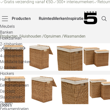
Gratis verzending vanaf €50
300+ interieurmerken
Retour
Producten
Ruimtes
Merken
Inspiratie
Meubels
Banken
Producten
/
Huishouden
/
Opruimen
/
Wasmanden
Hoekbanken
Pagina
2-zitsbanken
3-zitsbanken
4-zitsbanken
Winke
Modulaire banken
U-banken
Klant
Hockers
Hal- &
Veelg
Eetkamerbanken
Daybeds
Openin
Slaapbanken
Loo
Stoelen
LOODS 5
Eetkamerstoelen