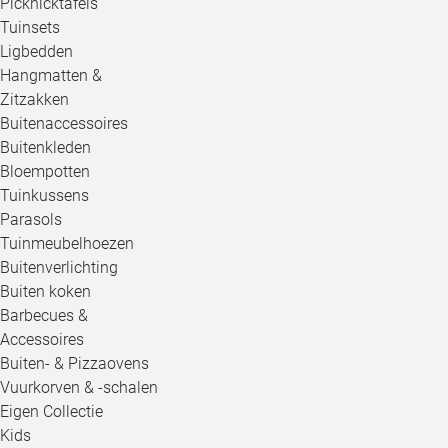
Picknicktafels
Tuinsets
Ligbedden
Hangmatten &
Zitzakken
Buitenaccessoires
Buitenkleden
Bloempotten
Tuinkussens
Parasols
Tuinmeubelhoezen
Buitenverlichting
Buiten koken
Barbecues &
Accessoires
Buiten- & Pizzaovens
Vuurkorven & -schalen
Eigen Collectie
Kids