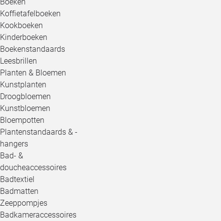
Boeken
Koffietafelboeken
Kookboeken
Kinderboeken
Boekenstandaards
Leesbrillen
Planten & Bloemen
Kunstplanten
Droogbloemen
Kunstbloemen
Bloempotten
Plantenstandaards & -
hangers
Bad- &
doucheaccessoires
Badtextiel
Badmatten
Zeeppompjes
Badkameraccessoires