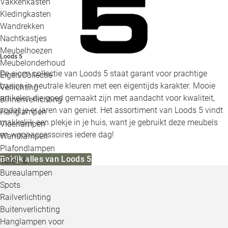
Vakkenkasten
Kledingkasten
Wandrekken
Nachtkastjes
Meubelhoezen
Loods 5
Meubelonderhoud
De eigen collectie van Loods 5 staat garant voor prachtige
Eigen Collectie
basics in neutrale kleuren met een eigentijds karakter. Mooie
Verlichting
artikelen die goed gemaakt zijn met aandacht voor kwaliteit,
Binnenverlichting
zodat je er jaren van geniet. Het assortiment van Loods 5 vindt
Hanglampen
makkelijk een plekje in je huis, want je gebruikt deze meubels
Vloerlampen
en woonaccessoires iedere dag!
Wandlampen
Plafondlampen
Bekijk alles van Loods 5
Tafel- &
Bureaulampen
Spots
Railverlichting
Buitenverlichting
Hanglampen voor