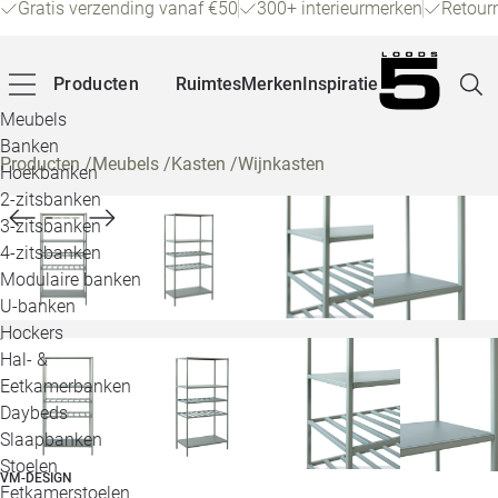
Gratis verzending vanaf €50
300+ interieurmerken
Retour
Producten
Ruimtes
Merken
Inspiratie
Meubels
Banken
Producten
/
Meubels
/
Kasten
/
Wijnkasten
Hoekbanken
Pagina
2-zitsbanken
3-zitsbanken
4-zitsbanken
Winke
Modulaire banken
U-banken
Klant
Hockers
Hal- &
Veelg
Eetkamerbanken
Daybeds
Openin
Slaapbanken
Loo
Stoelen
VM-DESIGN
Eetkamerstoelen