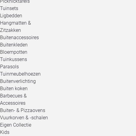
Picknicktafels
Tuinsets
Ligbedden
Hangmatten &
Zitzakken
Buitenaccessoires
Buitenkleden
Bloempotten
Tuinkussens
Parasols
Tuinmeubelhoezen
Buitenverlichting
Buiten koken
Barbecues &
Accessoires
Buiten- & Pizzaovens
Vuurkorven & -schalen
Eigen Collectie
Kids