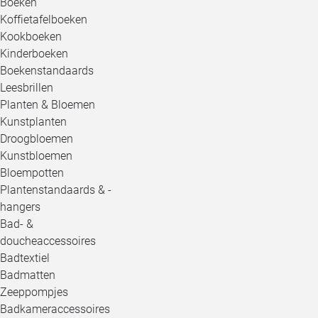
Boeken
Koffietafelboeken
Kookboeken
Kinderboeken
Boekenstandaards
Leesbrillen
Planten & Bloemen
Kunstplanten
Droogbloemen
Kunstbloemen
Bloempotten
Plantenstandaards & -
hangers
Bad- &
doucheaccessoires
Badtextiel
Badmatten
Zeeppompjes
Badkameraccessoires