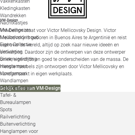
Vakkenkasten
Kledingkasten
Wandrekken
VM-Design
Nachtkastjes
Meubelhoezen
VM-Design staat voor Victor Mellicovsky Design. Victor
Meubelonderhoud
Mellicovsky is geboren in Buenos Aires te Argentinië en reist
Eigen Collectie
veel over de wereld, altijd op zoek naar nieuwe ideeën en
Verlichting
ontwerpen. Daardoor zijn de ontwerpen van deze ontwerper
Binnenverlichting
uniek, eigentijds en goed te onderscheiden van de massa. De
Hanglampen
meeste meubels zijn ontworpen door Victor Mellicovsky en
Vloerlampen
handgemaakt in eigen werkplaats.
Wandlampen
Plafondlampen
Bekijk alles van VM-Design
Tafel- &
Bureaulampen
Spots
Railverlichting
Buitenverlichting
Hanglampen voor