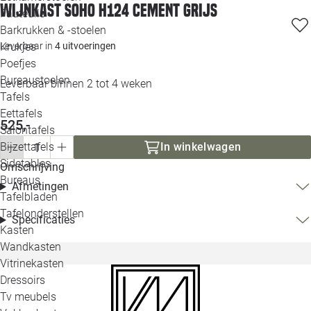
Wijnkast Soho H124 cement grijs
Loo
Fauteuils
Barkrukken & -stoelen
Krukjes
Leverbaar in
4 uitvoeringen
Loo
Poefjes
Bureaustoelen
Leverbaar binnen 2 tot 4 weken
Loo
Tafels
Eettafels
Loo
525,-
Salontafels
Bijzettafels
In winkelwagen
Loo
Sidetables
(out
Omschrijving
Bureaus
Afmetingen
Tafelbladen
Alle 
Tafelonderstellen
Specificaties
Kasten
Wandkasten
Vitrinekasten
Dressoirs
Tv meubels