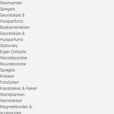
Wasmanden
Spiegels
Geurstokjes &
Huisparfums
Badkamerrekken
Geurstokjes &
Huisparfums
Stationery
Eigen Collectie
Wanddecoratie
Muurdecoratie
Spiegels
Klokken
Fotolijsten
Kapstokken & Haken
Wandplanken
Wandrekken
Magneetborden & -
accessoires