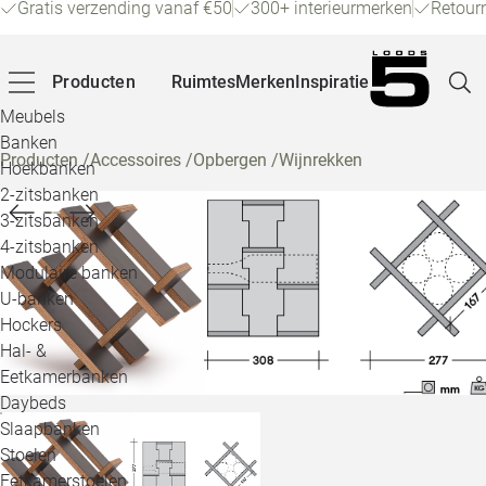
Gratis verzending vanaf €50
300+ interieurmerken
Retour
Producten
Ruimtes
Merken
Inspiratie
Meubels
Banken
Producten
/
Accessoires
/
Opbergen
/
Wijnrekken
Hoekbanken
Pagina
2-zitsbanken
3-zitsbanken
4-zitsbanken
Winke
Modulaire banken
U-banken
Klant
Hockers
Hal- &
Veelg
Eetkamerbanken
Daybeds
Openin
Slaapbanken
Loo
Stoelen
Eetkamerstoelen