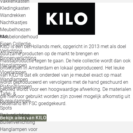
Vakkenkasten
Kledingkasten
Wandrekken
Nachtkastjes
Meubelhoezen
Meubelonderhoud
KILO
Eigen Collectie
KILO is een oerHollands merk, opgericht in 2013 met als doel
Verlichting
duurzame producten op de markt te brengen en
Binnenverlichting
massaproductie tegen te gaan. De hele collectie wordt dan ook
Hanglampen
ontworpen in Amsterdam en lokaal geproduceerd. Het leuke
Vloerlampen
van KILO is dat elk onderdeel van je meubel exact op maat
Wandlampen
wordt geproduceerd en vervolgens met de hand geschuurd en
Plafondlampen
geolied wordt voor een hoogwaardige afwerking. De materialen
Tafel- &
die hiervoor gebruikt worden zijn zoveel mogelijk afkomstig uit
Bureaulampen
Nederland en FSC goedgekeurd.
Spots
Railverlichting
Bekijk alles van KILO
Buitenverlichting
Hanglampen voor