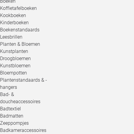
Boeken
Koffietafelboeken
Kookboeken
Kinderboeken
Boekenstandaards
Leesbrillen
Planten & Bloemen
Kunstplanten
Droogbloemen
Kunstbloemen
Bloempotten
Plantenstandaards & -
hangers
Bad- &
doucheaccessoires
Badtextiel
Badmatten
Zeeppompjes
Badkameraccessoires