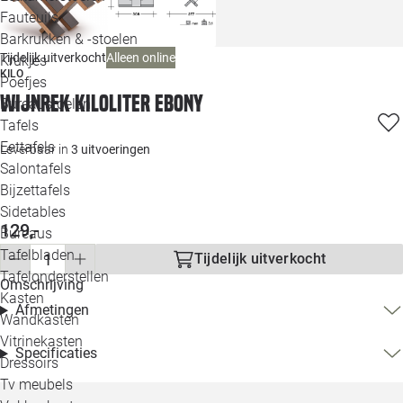
Loo
Fauteuils
Barkrukken & -stoelen
Alleen online
Tijdelijk uitverkocht
Krukjes
Loo
KILO
Poefjes
Wijnrek KiloLiter Ebony
Bureaustoelen
Loo
Tafels
Eettafels
Leverbaar in
3 uitvoeringen
Loo
Salontafels
Bijzettafels
Loo
Sidetables
(out
129,-
Bureaus
Tafelbladen
Tijdelijk uitverkocht
Alle 
Tafelonderstellen
Omschrijving
Kasten
Afmetingen
Wandkasten
Vitrinekasten
Specificaties
Dressoirs
Tv meubels