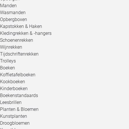
Manden
Wasmanden
Opbergboxen
Kapstokken & Haken
Kledingrekken & -hangers
Schoenenrekken
Wijnrekken
Tijdschriftenrekken
Trolleys
Boeken
Koffietafelboeken
Kookboeken
Kinderboeken
Boekenstandaards
Leesbrillen
Planten & Bloemen
Kunstplanten
Droogbloemen