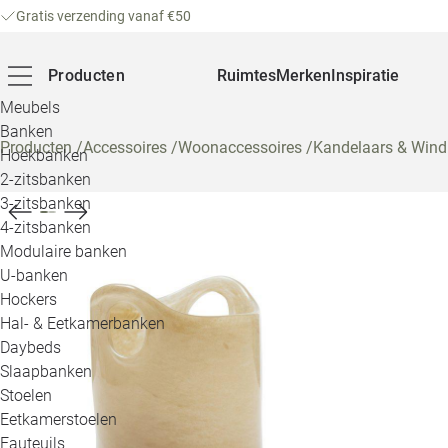
Gratis verzending vanaf €50
Producten
Ruimtes
Merken
Inspiratie
Meubels
Banken
Producten
/
Accessoires
/
Woonaccessoires
/
Kandelaars & Wind
Hoekbanken
2-zitsbanken
3-zitsbanken
4-zitsbanken
Modulaire banken
U-banken
Hockers
Hal- & Eetkamerbanken
Daybeds
Slaapbanken
Stoelen
Eetkamerstoelen
Fauteuils