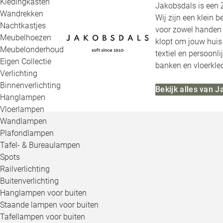
Kledingkasten
Jakobsdals is een
Wandrekken
Wij zijn een klein 
Nachtkastjes
voor zowel handen a
Meubelhoezen
klopt om jouw huis 
Meubelonderhoud
textiel en persoonl
Eigen Collectie
banken en vloerkle
Verlichting
Binnenverlichting
Bekijk alles van 
Hanglampen
Vloerlampen
Wandlampen
Plafondlampen
Tafel- & Bureaulampen
Spots
Railverlichting
Buitenverlichting
Hanglampen voor buiten
Staande lampen voor buiten
Tafellampen voor buiten