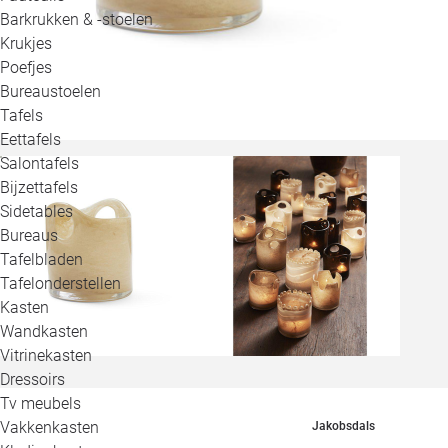
Barkrukken & -stoelen
Krukjes
Poefjes
Bureaustoelen
Tafels
Eettafels
Salontafels
Bijzettafels
Sidetables
Bureaus
Tafelbladen
Tafelonderstellen
Kasten
Wandkasten
Vitrinekasten
Dressoirs
Tv meubels
Vakkenkasten
Jakobsdals