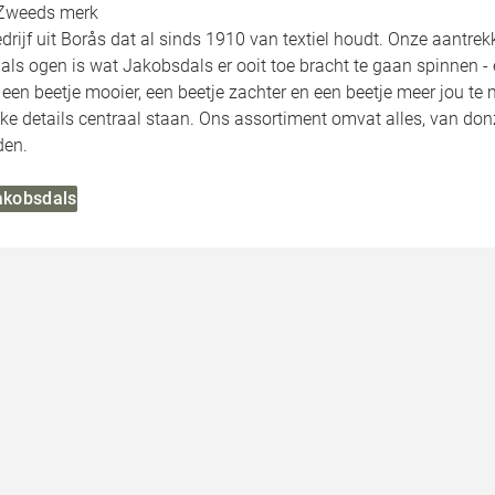
 Zweeds merk
bedrijf uit Borås dat al sinds 1910 van textiel houdt. Onze aantr
ls ogen is wat Jakobsdals er ooit toe bracht te gaan spinnen - 
een beetje mooier, een beetje zachter en een beetje meer jou te 
ijke details centraal staan. Ons assortiment omvat alles, van donz
den.
Jakobsdals