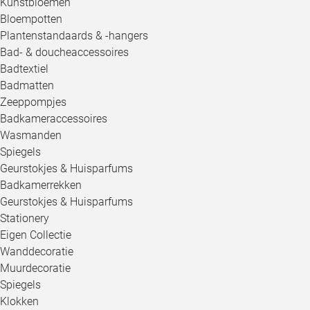
Kunstbloemen
Bloempotten
Plantenstandaards & -hangers
Bad- & doucheaccessoires
Badtextiel
Badmatten
Zeeppompjes
Badkameraccessoires
Wasmanden
Spiegels
Geurstokjes & Huisparfums
Badkamerrekken
Geurstokjes & Huisparfums
Stationery
Eigen Collectie
Wanddecoratie
Muurdecoratie
Spiegels
Klokken