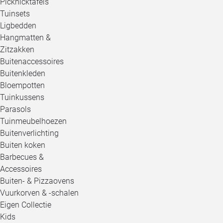
Picknicktafels
Tuinsets
Ligbedden
Hangmatten &
Zitzakken
Buitenaccessoires
Buitenkleden
Bloempotten
Tuinkussens
Parasols
Tuinmeubelhoezen
Buitenverlichting
Buiten koken
Barbecues &
Accessoires
Buiten- & Pizzaovens
Vuurkorven & -schalen
Eigen Collectie
Kids