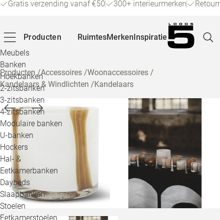
Gratis verzending vanaf €50
300+ interieurmerken
Retour
Producten
Ruimtes
Merken
Inspiratie
Meubels
Banken
Producten
/
Accessoires
/
Woonaccessoires
/
Hoekbanken
Kandelaars & Windlichten
/
Kandelaars
Pagina
2-zitsbanken
3-zitsbanken
4-zitsbanken
Winke
Modulaire banken
U-banken
Klant
Hockers
Hal- &
Veelg
Eetkamerbanken
Daybeds
Openin
Slaapbanken
Loo
Stoelen
Eetkamerstoelen