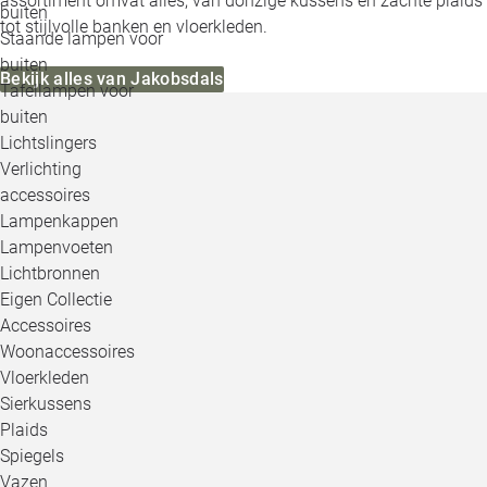
assortiment omvat alles, van donzige kussens en zachte plaids
buiten
tot stijlvolle banken en vloerkleden.
Staande lampen voor
buiten
Bekijk alles van Jakobsdals
Tafellampen voor
buiten
Lichtslingers
Verlichting
accessoires
Lampenkappen
Lampenvoeten
Lichtbronnen
Eigen Collectie
Accessoires
Woonaccessoires
Vloerkleden
Sierkussens
Plaids
Spiegels
Vazen