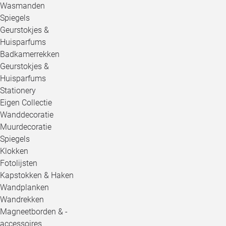
Wasmanden
Spiegels
Geurstokjes &
Huisparfums
Badkamerrekken
Geurstokjes &
Huisparfums
Stationery
Eigen Collectie
Wanddecoratie
Muurdecoratie
Spiegels
Klokken
Fotolijsten
Kapstokken & Haken
Wandplanken
Wandrekken
Magneetborden & -
accessoires