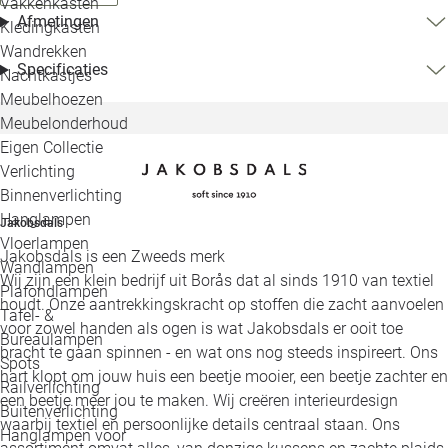
Vakkenkasten
Afmetingen
Kledingkasten
Wandrekken
Specificaties
Nachtkastjes
Meubelhoezen
Meubelonderhoud
Eigen Collectie
Verlichting
Binnenverlichting
Hanglampen
Jakobsdals
Vloerlampen
Jakobsdals is een Zweeds merk
Wandlampen
Wij zijn een klein bedrijf uit Borås dat al sinds 1910 van textiel
Plafondlampen
houdt. Onze aantrekkingskracht op stoffen die zacht aanvoelen
Tafel- &
voor zowel handen als ogen is wat Jakobsdals er ooit toe
Bureaulampen
bracht te gaan spinnen - en wat ons nog steeds inspireert. Ons
Spots
hart klopt om jouw huis een beetje mooier, een beetje zachter en
Railverlichting
een beetje meer jou te maken. Wij creëren interieurdesign
Buitenverlichting
waarbij textiel en persoonlijke details centraal staan. Ons
Hanglampen voor