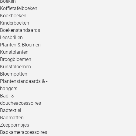
Boeken
Koffietafelboeken
Kookboeken
Kinderboeken
Boekenstandaards
Leesbrillen
Planten & Bloemen
Kunstplanten
Droogbloemen
Kunstbloemen
Bloempotten
Plantenstandaards & -
hangers
Bad- &
doucheaccessoires
Badtextiel
Badmatten
Zeeppompjes
Badkameraccessoires