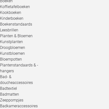
Boeken
Koffietafelboeken
Kookboeken
Kinderboeken
Boekenstandaards
Leesbrillen
Planten & Bloemen
Kunstplanten
Droogbloemen
Kunstbloemen
Bloempotten
Plantenstandaards & -
hangers
Bad- &
doucheaccessoires
Badtextiel
Badmatten
Zeeppompjes
Badkameraccessoires