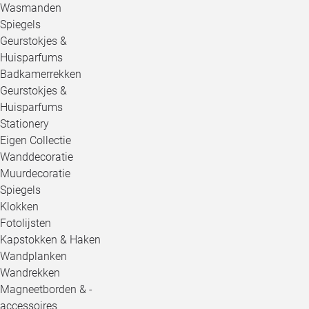
Wasmanden
Spiegels
Geurstokjes &
Huisparfums
Badkamerrekken
Geurstokjes &
Huisparfums
Stationery
Eigen Collectie
Wanddecoratie
Muurdecoratie
Spiegels
Klokken
Fotolijsten
Kapstokken & Haken
Wandplanken
Wandrekken
Magneetborden & -
accessoires