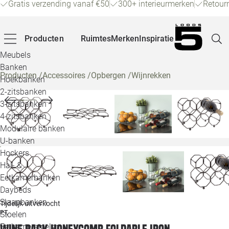
Gratis verzending vanaf €50
300+ interieurmerken
Retour
Producten
Ruimtes
Merken
Inspiratie
Meubels
Banken
Producten
/
Accessoires
/
Opbergen
/
Wijnrekken
Hoekbanken
Pagina
2-zitsbanken
3-zitsbanken
4-zitsbanken
Winke
Modulaire banken
U-banken
Klant
Hockers
Hal- &
Veelg
Eetkamerbanken
Daybeds
Openin
Slaapbanken
Tijdelijk uitverkocht
Loo
PT,
Stoelen
Eetkamerstoelen