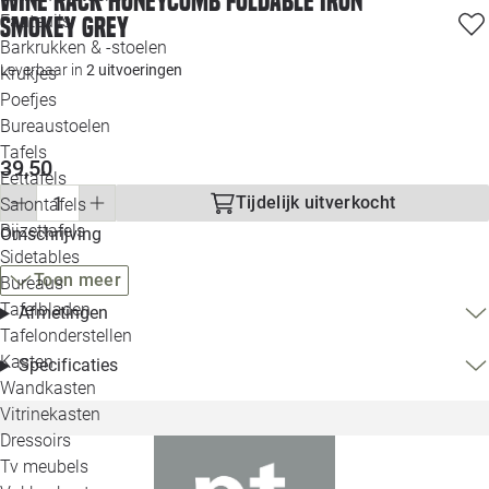
Wine rack Honeycomb foldable iron
Loo
Fauteuils
smokey grey
Barkrukken & -stoelen
Leverbaar in
2 uitvoeringen
Krukjes
Loo
Poefjes
Bureaustoelen
Loo
Tafels
39,50
Eettafels
Loo
Tijdelijk uitverkocht
Salontafels
Bijzettafels
Loo
Omschrijving
Sidetables
(out
Toon meer
Bureaus
Tafelbladen
Afmetingen
Alle 
Tafelonderstellen
Kasten
Specificaties
Wandkasten
Vitrinekasten
Dressoirs
Tv meubels