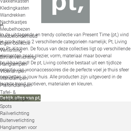
Vakkenkasten
Kledingkasten
Wandrekken
Nachtkastjes
pt,
Meubelhoezen
In de uitdagende en trendy collectie van Present Time (pt,) vind
Meubelonderhoud
je producten in 2 verschillende categorieën namelijk; Pt, Living
Eigen Collectie
en Pt, Kitchen. De focus van deze collecties ligt op verschillende
Verlichting
elementen zoals plezier, vorm, materiaal maar bovenal
Binnenverlichting
bruikbaarheid! De pt, Living collectie bestaat uit een tijdloze
Hanglampen
selectie van woonaccessoires die de perfecte voel je thuis sfeer
Vloerlampen
neerzetten in jouw huis. Alle producten zijn uitgevoerd in de
Wandlampen
laatste trend motieven, materialen en kleuren.
Plafondlampen
Tafel- &
Bekijk alles van pt,
Bureaulampen
Spots
Railverlichting
Buitenverlichting
Hanglampen voor