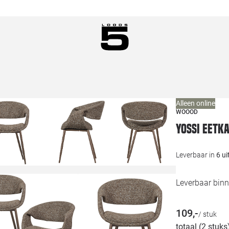
Alleen online
WOOOD
Yossi eetk
Leverbaar in
6 u
Leverbaar bin
109,-
/ stuk
totaal (2 stuks