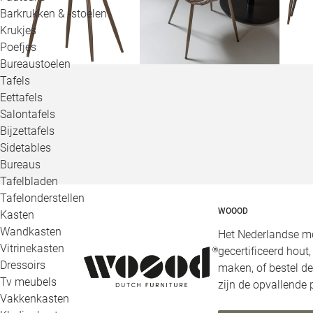
Barkrukken & -stoelen
Krukjes
Poefjes
Bureaustoelen
Tafels
Eettafels
Salontafels
Bijzettafels
Sidetables
Bureaus
Tafelbladen
Tafelonderstellen
WOOOD
Kasten
Wandkasten
Het Nederlandse me
Vitrinekasten
gecertificeerd hout
Dressoirs
maken, of bestel de
Tv meubels
zijn de opvallende
Vakkenkasten