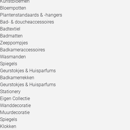
Kunstbloemen
Bloempotten
Plantenstandaards & -hangers
Bad- & doucheaccessoires
Badtextiel
Badmatten
Zeeppompjes
Badkameraccessoires
Wasmanden
Spiegels
Geurstokjes & Huisparfums
Badkamerrekken
Geurstokjes & Huisparfums
Stationery
Eigen Collectie
Wanddecoratie
Muurdecoratie
Spiegels
Klokken