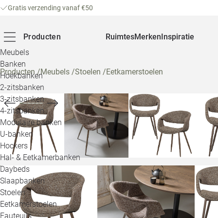
Gratis verzending vanaf €50
Producten
Ruimtes
Merken
Inspiratie
Meubels
Banken
Producten
/
Meubels
/
Stoelen
/
Eetkamerstoelen
Hoekbanken
2-zitsbanken
3-zitsbanken
4-zitsbanken
Modulaire banken
U-banken
Hockers
Hal- & Eetkamerbanken
Daybeds
Slaapbanken
Stoelen
Eetkamerstoelen
Fauteuils