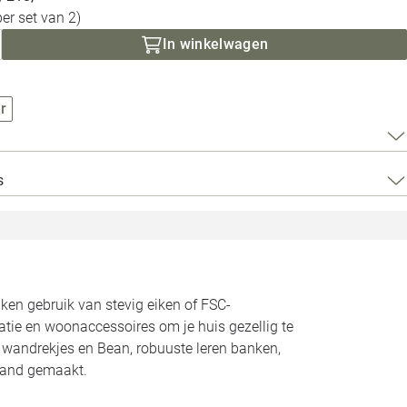
Loods 5 Za
per set van 2)
In winkelwagen
Loods 5 Gara
r
Alle openingst
s
n gebruik van stevig eiken of FSC-
atie en woonaccessoires om je huis gezellig te
n wandrekjes en Bean, robuuste leren banken,
land gemaakt.