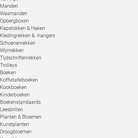
Manden
Wasmanden
Opbergboxen
Kapstokken & Haken
Kledingrekken & -hangers
Schoenenrekken
Wijnrekken
Tijdschriftenrekken
Trolleys
Boeken
Koffietafelboeken
Kookboeken
Kinderboeken
Boekenstandaards
Leesbrillen
Planten & Bloemen
Kunstplanten
Droogbloemen